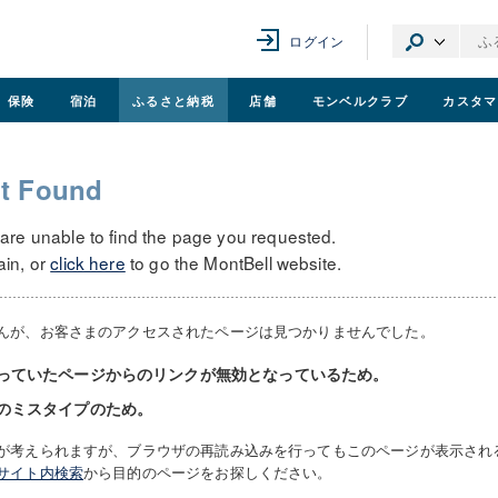
ログイン
保険
宿泊
ふるさと納税
店舗
モンベル
クラブ
カスタマ
t Found
 are unable to find the page you requested.
ain, or
click here
to go the MontBell website.
んが、お客さまのアクセスされたページは見つかりませんでした。
っていたページからのリンクが無効となっているため。
のミスタイプのため。
が考えられますが、ブラウザの再読み込みを行ってもこのページが表示され
サイト内検索
から目的のページをお探しください。