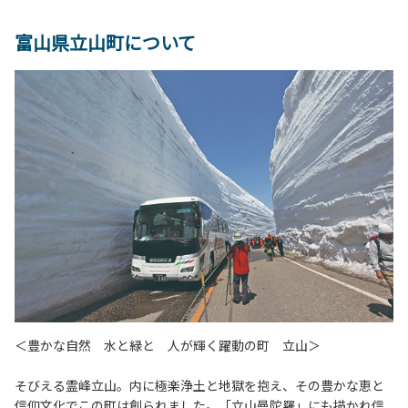
富山県立山町について
＜豊かな自然 水と緑と 人が輝く躍動の町 立山＞
そびえる霊峰立山。内に極楽浄土と地獄を抱え、その豊かな恵と
信仰文化でこの町は創られました。「立山曼陀羅」にも描かれ信