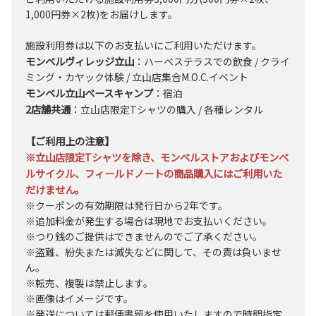
1,000円券×2枚)をお届けします。
施設利用券は以下のお支払いにご利用いただけます。
モンベルヴィレッジ立山
：ハーベステラスでの飲食 / クライ
ミング・カヤック体験 / 立山店集合M.O.C.イベント
モンベル立山ベースキャンプ
：宿泊
2店舗共通
：立山店限定Tシャツの購入 / 各種レンタル
【ご利用上の注意】
※立山店限定Tシャツを除き、モンベルストアおよびモンベ
ルサイクル、フィールドノートの商品購入にはご利用いた
だけません。
※クーポンの有効期限は発行日から2年です。
※追加料金が発生する場合は現地でお支払いください。
※つり銭のご提供はできませんのでご了承ください。
※盗難、紛失または滅失などに関して、その責は負いませ
ん。
※転売、複製は禁止します。
※画像はイメージです。
※発送については郵便書留を使用いたしますので時間指定