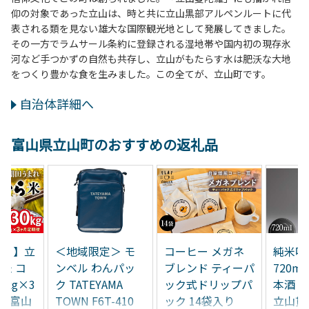
仰の対象であった立山は、時と共に立山黒部アルペンルートに代
表される類を見ない雄大な国際観光地として発展してきました。
その一方でラムサール条約に登録される湿地帯や国内初の現存氷
河など手つかずの自然も共存し、立山がもたらす水は肥沃な大地
をつくり豊かな食を生みました。この全てが、立山町です。
自治体詳細へ
富山県立山町のおすすめの返礼品
定＞ モ
コーヒー メガネ
純米吟醸 大星夜
立山
わんパッ
ブレンド ティーパ
720ml×1本 酒 日
麺 1
YAMA
ック式ドリップパ
本酒 地酒 吟醸酒
の木
6T-410
ック 14袋入り
立山貫光ターミナ
粉 