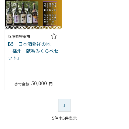
兵庫県宍粟市
B5 日本酒発祥の地
「播州一献呑みくらべセ
ット」
50,000
1
5件中5件表示