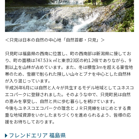
＜只見は日本の自然の中心地「自然首都・只見」＞
只見町は福島県の西南に位置し、町の西南部は新潟県に接してお
り、町の面積は747.53ｋ㎡と東京23区の約1.2倍でありながら、9
割以上を山林が占めています。また、冬は積雪3ｍを超える豪雪地
帯のため、雪崩で削られた険しい山々とブナを中心とした自然林
が入り混じっています。
平成26年6月には自然と人々が共生するモデル地域としてユネスコ
エコパークに登録されました。そのような中で、只見町民は自然
の恵みを享受し、自然と共に歩む暮らしを続けています。
今後もユネスコエコパークの理念とＪＲ只見線をはじめとする貴
重な地域資源をいかしたまちづくりを進められるよう、皆様の応
援をお待ちしております。
フレンドエリア 福島県