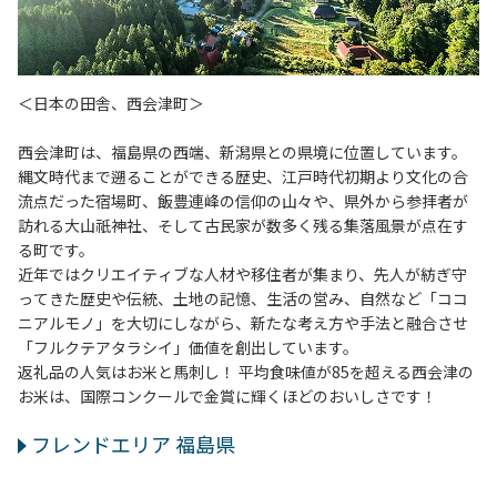
＜日本の田舎、西会津町＞
西会津町は、福島県の西端、新潟県との県境に位置しています。
縄文時代まで遡ることができる歴史、江戸時代初期より文化の合
流点だった宿場町、飯豊連峰の信仰の山々や、県外から参拝者が
訪れる大山祇神社、そして古民家が数多く残る集落風景が点在す
る町です。
近年ではクリエイティブな人材や移住者が集まり、先人が紡ぎ守
ってきた歴史や伝統、土地の記憶、生活の営み、自然など「ココ
ニアルモノ」を大切にしながら、新たな考え方や手法と融合させ
「フルクテアタラシイ」価値を創出しています。
返礼品の人気はお米と馬刺し！ 平均食味値が85を超える西会津の
お米は、国際コンクールで金賞に輝くほどのおいしさです！
フレンドエリア 福島県