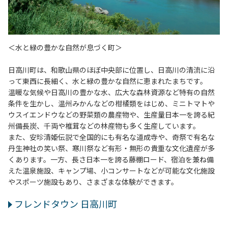
＜水と緑の豊かな自然が息づく町＞
日高川町は、和歌山県のほぼ中央部に位置し、日高川の清流に沿
って東西に長細く、水と緑の豊かな自然に恵まれたまちです。
温暖な気候や日高川の豊かな水、広大な森林資源など特有の自然
条件を生かし、温州みかんなどの柑橘類をはじめ、ミニトマトや
ウスイエンドウなどの野菜類の農産物や、生産量日本一を誇る紀
州備長炭、千両や椎茸などの林産物も多く生産しています。
また、安珍清姫伝説で全国的にも有名な道成寺や、奇祭で有名な
丹生神社の笑い祭、寒川祭など有形・無形の貴重な文化遺産が多
くあります。一方、長さ日本一を誇る藤棚ロード、宿泊を兼ね備
えた温泉施設、キャンプ場、小コンサートなどが可能な文化施設
やスポーツ施設もあり、さまざまな体験ができます。
フレンドタウン 日高川町