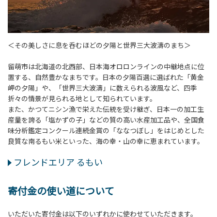
＜その美しさに息を呑むほどの夕陽と世界三大波濤のまち＞
留萌市は北海道の北西部、日本海オロロンラインの中継地点に位
置する、自然豊かなまちです。日本の夕陽百選に選ばれた「黄金
岬の夕陽」や、「世界三大波濤」に数えられる波風など、四季
折々の情景が見られる地として知られています。
また、かつてニシン漁で栄えた伝統を受け継ぎ、日本一の加工生
産量を誇る「塩かずの子」などの質の高い水産加工品や、全国食
味分析鑑定コンクール連続金賞の「ななつぼし」をはじめとした
良質な南るもい米といった、海の幸・山の幸に恵まれています。
フレンドエリア るもい
寄付金の使い道について
いただいた寄付金は以下のいずれかに使わせていただきます。