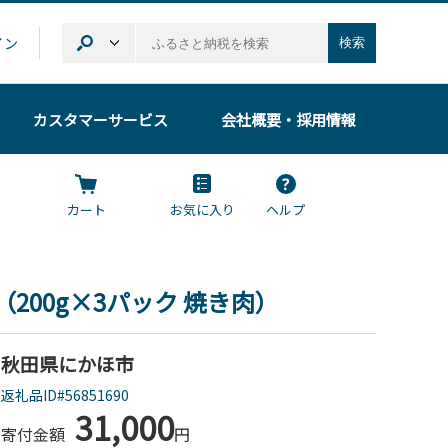
イン
検索
カスタマーサービス
会社概要
・採用情報
カート
お気に入り
ヘルプ
0g（200g×3パック 焼き肉）
秋田県にかほ市
返礼品ID#56851690
31,000
寄付金額
円