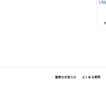
ら（鱈どら）10個入
1.2kg（400g×3パック）
150
12,000
70,000
重要なお知らせ
よくある質問