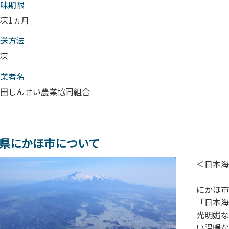
味期限
凍1ヵ月
送⽅法
凍
業者名
田しんせい農業協同組合
県にかほ市について
＜日本海
にかほ市
「日本海
光明媚な
い温暖な