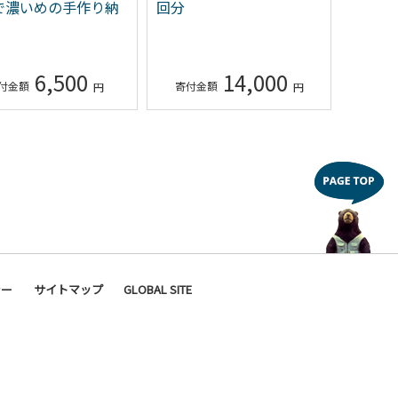
で濃いめの手作り納
回分
ア宿泊
6,500
14,000
シー
サイトマップ
GLOBAL SITE