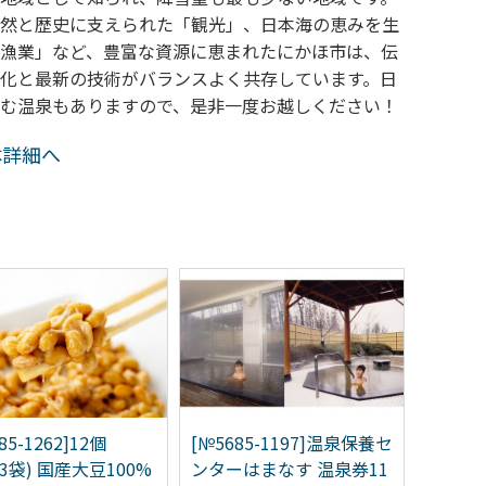
然と歴史に支えられた「観光」、日本海の恵みを生
漁業」など、豊富な資源に恵まれたにかほ市は、伝
化と最新の技術がバランスよく共存しています。日
む温泉もありますので、是非一度お越しください！
体詳細へ
85-1262]12個
[№5685-1197]温泉保養セ
[№56
×3袋) 国産大豆100%
ンターはまなす 温泉券11
旅館い