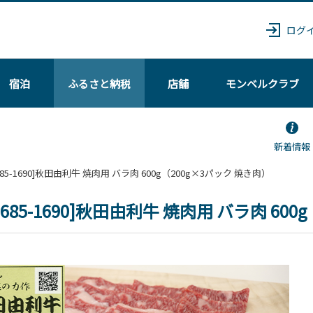
ログ
宿泊
ふるさと納税
店舗
モンベル
クラブ
新着情報
[№5685-1690]秋田由利牛 焼肉用 バラ肉 600g（200g×3パック 焼き肉）
5685-1690]秋田由利牛 焼肉用 バラ肉 60