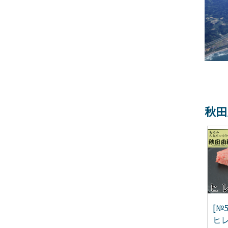
秋田
№5685-2012]甘じょっぱ
[№5685-1745]秋田由利牛
[№
のがクセになる！たら
すき焼き用 モモ
ヒレ