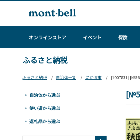
オンラインストア
イベント
保険
ふるさと納税
ふるさと納税
自治体一覧
にかほ市
[1007831] 
[№
自治体から選ぶ
使い道から選ぶ
返礼品から選ぶ