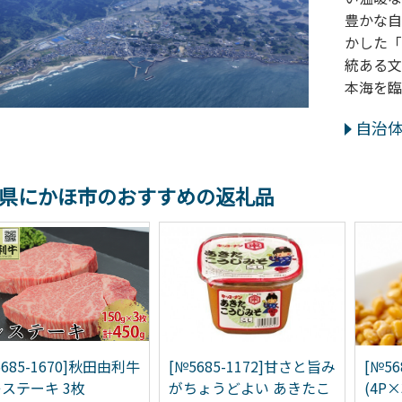
豊かな自
かした「
統ある文
本海を臨
自治
県にかほ市のおすすめの返礼品
5685-1670]秋田由利牛
[№5685-1172]甘さと旨み
[№56
ステーキ 3枚
がちょうどよい あきたこ
(4P