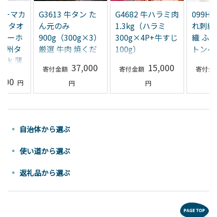
 コーマカ
G3613 牛タン た
G4682 牛ハラミ肉
099H
イスタオ
ん元のみ
1.3kg（ハラミ
れ刺繍
スノーホ
900g（300g×3）
300g×4P+牛すじ
織 ふ
【泉州タ
厳選 牛肉 焼くだ
100g）
トンベ
吸水 薄
け 暴れ盛りプレ
（グレ
37,000
15,000
い 無地
ミアム
スピー
,500
自治体から選ぶ
使い道から選ぶ
返礼品から選ぶ