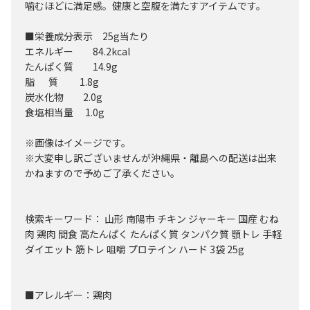
噛むほどに満足感。健康と空腹を満たすアイテムです。
■栄養成分表示 25g当たり
エネルギー 84.2kcal
たんぱく質 14.9g
脂 質 1.8g
炭水化物 2.0g
食塩相当量 1.0g
※画像はイメージです。
※大変申し訳ございませんが沖縄県・離島への配送は出来
かねますので予めご了承ください。
検索キーワード： 山形 南陽市 チキン ジャーキー 国産 むね
肉 鶏肉 間食 高たんぱく たんぱく質 タンパク質 顎トレ 手軽
ダイエット 筋トレ 咀嚼 プロテイン ハード 3袋 25g
■アレルギー：鶏肉