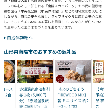
跡「稲荷森古墳」公園等の歴史と文化、さらに全国のスカイスポ
ーツの中心として知られる「南陽スカイパーク」や市民の健康増
進を図る「中央花公園（市民体育館）」などの地域文化を大切に
しながら、市民の安全な暮し、ライフサイクルに応じた安心な暮
し、そしてうるおいのある暮しを目指して、みなさんが住んでい
て良かったと思うまちづくりを進めています。
自治体詳細へ
山形県南陽市のおすすめの返礼品
】ロース
赤湯温泉宿泊割引
《火のごちそう
【令和
ば 2食
券 1枚 (5,000円
FIREWOOD MIX》
予約】
3
分) 『赤湯温泉旅
薪 ミニサイズ 約2
品 家
館協同組合』 山
～3kg 1783
ご 「