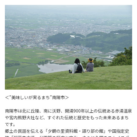
＜”美味しいが実るまち”南陽市＞
南陽市は北に丘陵、南に沃野、開湯900年以上の伝統ある赤湯温泉
や宮内熊野大社など、すぐれた伝統と歴史をもった未来あるまち
です。
郷土の民話を伝える「夕鶴の里資料館・語り部の館」や国指定史