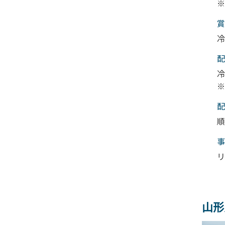
※
賞
冷
配
冷
※
配
順
事
リ
山形