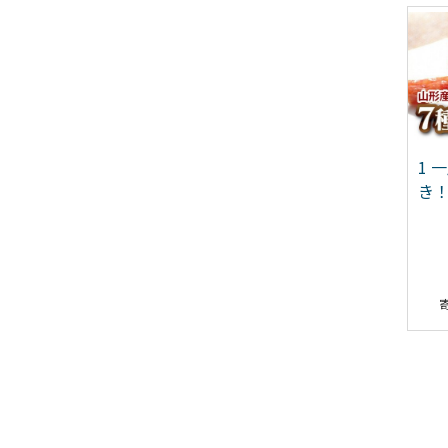
火のごちそう
【令和8年産先行予約】
1 
IREWOOD MIX》 薪 ミニ
〈訳あり品 家庭用〉 りん
き
イズ 約2～3kg 1783
ご 「サンふじ」 約5kg バ
ラ詰め [1958]
12,000
9,000