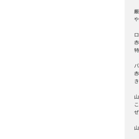
厳
や
ロ
赤
特
バ
赤
き
山
こ
ぜ
山