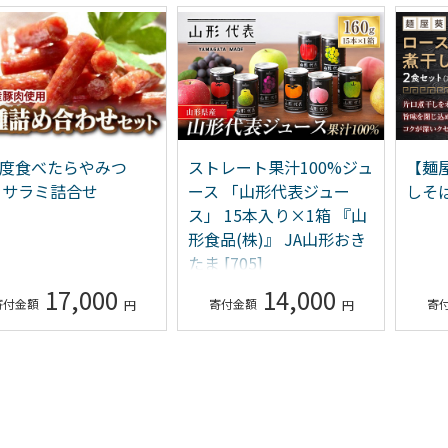
一度食べたらやみつ
ストレート果汁100%ジュ
【麺
！サラミ詰合せ
ース 「山形代表ジュー
しそば
ス」 15本入り×1箱 『山
形食品(株)』 JA山形おき
たま [705]
17,000
14,000