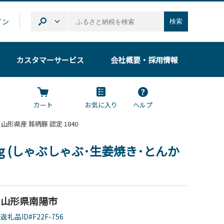
イン
検索
カスタマーサービス
会社概要
・採用情報
カート
お気に入り
ヘルプ
 山形県産 銘柄豚 認定 1840
kg (しゃぶしゃぶ･生姜焼き･とんか
山形県南陽市
返礼品ID#F22F-756