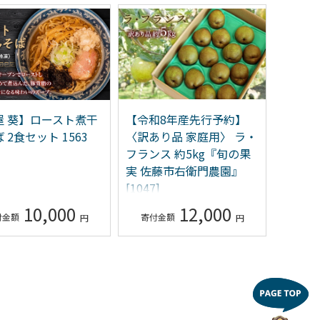
屋 葵】ロースト煮干
【令和8年産先行予約】
赤湯温
 2食セット 1563
〈訳あり品 家庭用〉 ラ・
(5,0
フランス 約5kg『旬の果
館協同
実 佐藤市右衛門農園』
市 [10]
[1047]
10,000
12,000