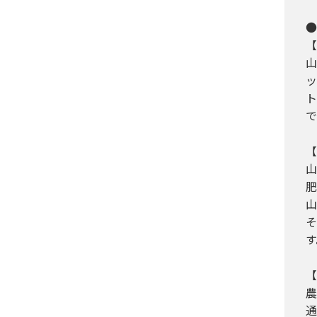
●
【
山
ッ
ト
で
【
山
肥
山
そ
す
【
農
通