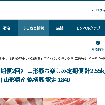
ログ
宿泊
ふるさと納税
店舗
モンベル
クラブ
新着情報
《定期便2回》 山形豚お楽しみ定期便 計2.55kg (しゃぶしゃぶ･生姜焼き･とんかつ用)
期便2回》 山形豚お楽しみ定期便 計2.55
) 山形県産 銘柄豚 認定 1840