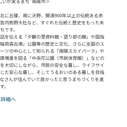
しいが実るまち”南陽市＞
北に丘陵、南に沃野、開湯900年以上の伝統ある赤
宮内熊野大社など、すぐれた伝統と歴史をもった未
ちです。
話を伝える「夕鶴の里資料館・語り部の館」や国指
稲荷森古墳」公園等の歴史と文化、さらに全国のス
ーツの中心として知られる「南陽スカイパーク」や
康増進を図る「中央花公園（市民体育館）」などの
を大切にしながら、市民の安全な暮し、ライフサイ
じた安心な暮し、そしてうるおいのある暮しを目指
なさんが住んでいて良かったと思うまちづくりを進
す。
体詳細へ