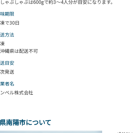
しゃぶしゃぶは600gで約3～4人分が目安になります。
味期限
凍で30日
送⽅法
凍
沖縄県は配送不可
送目安
次発送
業者名
ンベル株式会社
県南陽市について