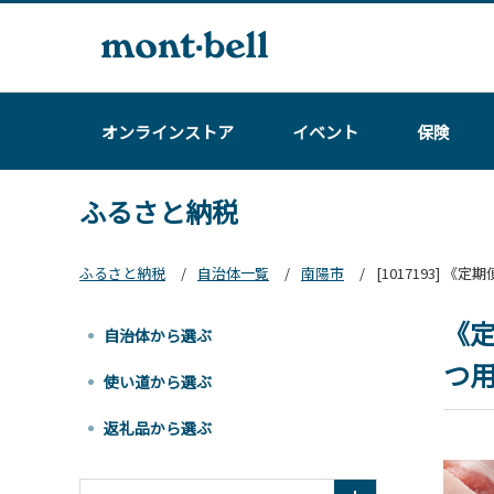
オンラインストア
イベント
保険
ふるさと納税
ふるさと納税
自治体一覧
南陽市
[1017193] 
《定
自治体から選ぶ
つ用
使い道から選ぶ
返礼品から選ぶ