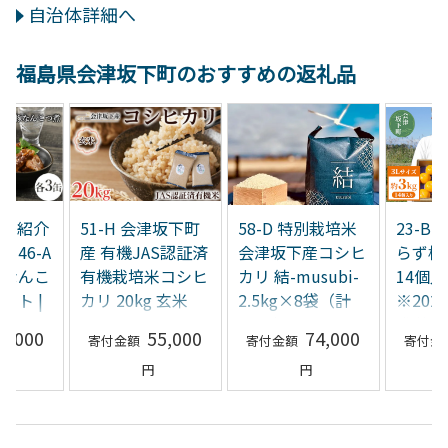
自治体詳細へ
福島県会津坂下町のおすすめの返礼品
アで紹介
51-H 会津坂下町
58-D 特別栽培米
23-B
46-A
産 有機JAS認証済
会津坂下産コシヒ
らず柿 
豚なんこ
有機栽培米コシヒ
カリ 結-musubi-
14個入
ット |
カリ 20kg 玄米
2.5kg×8袋（計
※202
まみ 肴
FARMiliarほりの
20kg） ※北海
発送
5,000
55,000
74,000
食
「もぉ～うん米」
道・沖縄・離島へ
〇
の配送不可