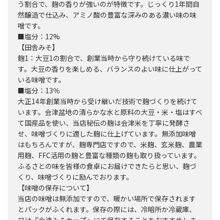
う割合で、麹の香りが強いのが特徴です。じっくり1年間自
然醸造で仕込み、アミノ酸の豊富な深みのある濃い味の味
噌です。
■塩分：12%
【田舎みそ】
麹1：大豆1の割合で、創業当時から守り続けている味で
す。大豆の香りを楽しめる、バランスのよい味に仕上がって
いる味噌です。
■塩分：13％
大正14年創業当時から受け継いだ技術で麹づくりを続けて
います。会津盆地の清らかな水と原料の大豆・米・塩はすべ
て国産品を使い、当店秘伝の麹は会津米を丁寧に発酵さ
せ、味噌づくりに適した麹に仕上げています。無添加味噌
はもちろんですが、麹専門店ですので、米麹、玄米麹、農業
用麹、FFC活用の麹と豊富な種類の麹も取り扱っています。
ふるさとの味を皆様の食卓にお届けできたらと思い、麹づ
くり、味噌づくりに励んでおります。
【味噌の保存について】
当店の味噌は無添加ですので、暖かい場所で保存されます
とパックがふくれます。保存の際には、冷暗所か冷蔵庫、