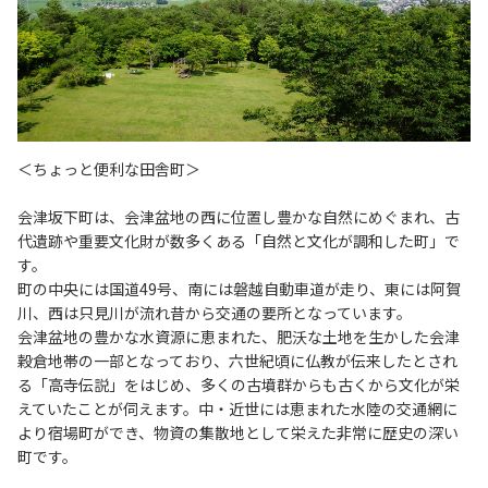
＜ちょっと便利な田舎町＞
会津坂下町は、会津盆地の西に位置し豊かな自然にめぐまれ、古
代遺跡や重要文化財が数多くある「自然と文化が調和した町」で
す。
町の中央には国道49号、南には磐越自動車道が走り、東には阿賀
川、西は只見川が流れ昔から交通の要所となっています。
会津盆地の豊かな水資源に恵まれた、肥沃な土地を生かした会津
穀倉地帯の一部となっており、六世紀頃に仏教が伝来したとされ
る「高寺伝説」をはじめ、多くの古墳群からも古くから文化が栄
えていたことが伺えます。中・近世には恵まれた水陸の交通網に
より宿場町ができ、物資の集散地として栄えた非常に歴史の深い
町です。