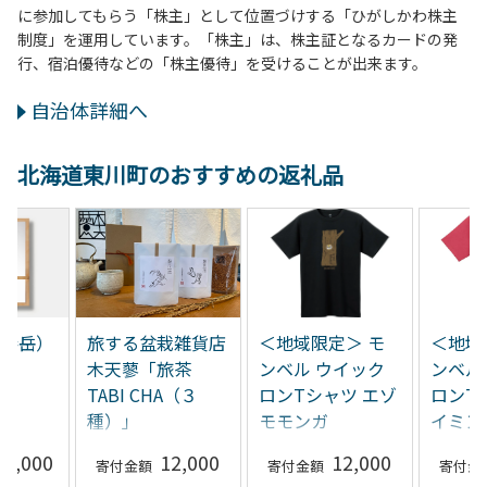
に参加してもらう「株主」として位置づけする「ひがしかわ株主
制度」を運用しています。「株主」は、株主証となるカードの発
行、宿泊優待などの「株主優待」を受けることが出来ます。
自治体詳細へ
北海道東川町のおすすめの返礼品
十勝岳）
旅する盆栽雑貨店
＜地域限定＞ モ
＜地域
木天蓼「旅茶
ンベル ウイック
ンベル
TABI CHA（３
ロンTシャツ エゾ
ロンT
種）」
モモンガ
イミン
Women
55,000
12,000
12,000