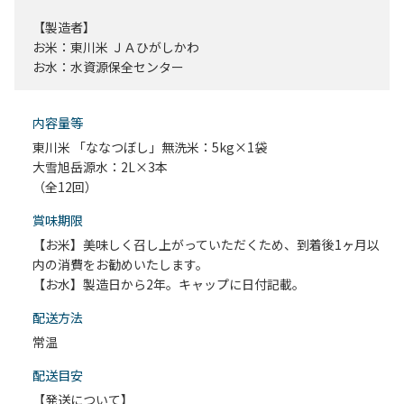
【製造者】
お米：東川米 ＪＡひがしかわ
お水：水資源保全センター
内容量等
東川米 「ななつぼし」無洗米：5kg×1袋
大雪旭岳源水：2L×3本
（全12回）
賞味期限
【お米】美味しく召し上がっていただくため、到着後1ヶ月以
内の消費をお勧めいたします。
【お水】製造日から2年。キャップに日付記載。
配送⽅法
常温
配送目安
【発送について】