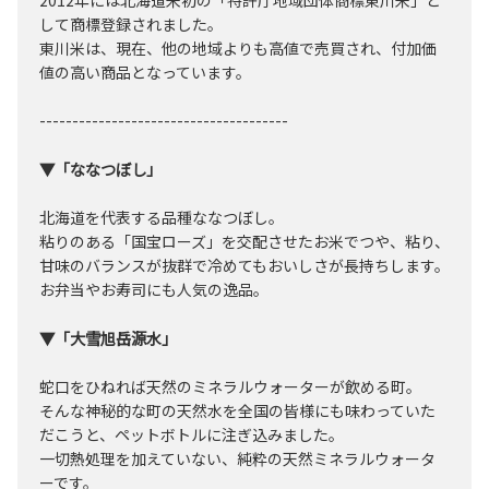
2012年には北海道米初の「特許庁地域団体商標東川米」と
して商標登録されました。
東川米は、現在、他の地域よりも高値で売買され、付加価
値の高い商品となっています。
--------------------------------------
▼「ななつぼし」
北海道を代表する品種ななつぼし。
粘りのある「国宝ローズ」を交配させたお米でつや、粘り、
甘味のバランスが抜群で冷めてもおいしさが長持ちします。
お弁当やお寿司にも人気の逸品。
▼「大雪旭岳源水」
蛇口をひねれば天然のミネラルウォーターが飲める町。
そんな神秘的な町の天然水を全国の皆様にも味わっていた
だこうと、ペットボトルに注ぎ込みました。
一切熱処理を加えていない、純粋の天然ミネラルウォータ
ーです。