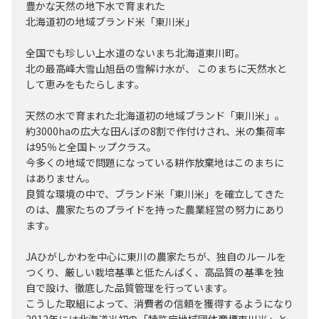
豊かな天然の地下水で育まれた
北海道初の地域ブランド米「東川米」
全国でも珍しい上水道のないまち北海道東川町。
北の最高峰大雪山旭岳の雪解け水が、 このまちに天然水と
して恵みをもたらします。
天然の水で育まれた北海道初の地域ブランド「東川米」。
約3000haの広大な田んぼの8割で作付けされ、米の集荷率
は95％と全国トップクラス。
今多くの地域で問題になっている耕作放棄地はこのまちに
はありません。
良質な環境の中で、ブランド米「東川米」を確立してきた
のは、農家たちのプライドを持った農業経営の努力にあり
ます。
JAひがしかわを中心に東川の農家たちが、独自のルールを
つくり、厳しい栽培基準と低たんぱく、高品質の基準を独
自で設け、徹底した品質管理を行っています。
こうした取組によって、消費者の信頼を獲得するようになり