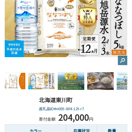
北海道東川町
返礼品ID#n005-004-12t-r7
204,000
寄付金額
円
カラー
在庫状況
数量