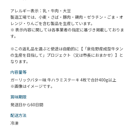
アレルギー表示：乳・牛肉・大豆
製造工場では、小麦・さば・豚肉・鶏肉・ゼラチン・ごま・オ
レンジ・りんごを含む製品を生産しています。
※ 表示内容に関しては各事業者の指定に基づき掲載しておりま
す。
※この返礼品を選ぶと使途は自動的に【「泉佐野産成型牛タン
の生産を目指して」プロジェクト（又は市長におまかせ）】と
なります。
内容量等
ガーリックバター味 牛ハラミステーキ 4枚で合計400g以上
※画像はイメージです｡
賞味期限
発送日から60日間
配送⽅法
冷凍