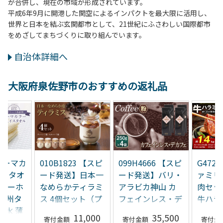
が合併し、現在の市域が形成されています。
平成6年9月に開港した関空によるインパクトを最大限に活用し、
世界と日本を結ぶ玄関都市として、21世紀にふさわしい国際都市
をめざしてまちづくりに取り組んでいます。
自治体詳細へ
大阪府泉佐野市のおすすめの返礼品
 コーマカ
010B1823 【スピ
099H4666 【スピ
G472
イスタオ
ード発送】日本一
ード発送】バリ・
ァミリ
スノーホ
なめらかティラミ
アラビカ神山 カ
肉セッ
【泉州タ
ス 4個セット（プ
フェインレス・デ
牛ハラ
吸水 薄
レーン2個/チョコ
カフェ 250g×4袋
1.4kg
11,000
35,500
い 無地
レート2個）
／粉