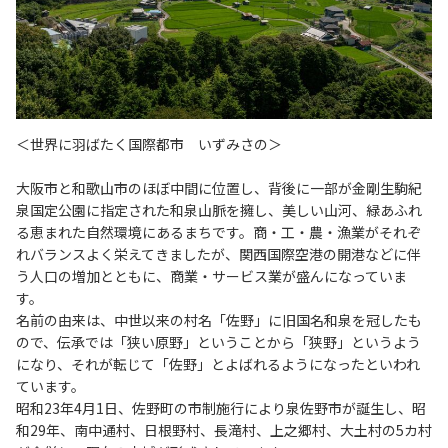
＜世界に羽ばたく国際都市 いずみさの＞
大阪市と和歌山市のほぼ中間に位置し、背後に一部が金剛生駒紀
泉国定公園に指定された和泉山脈を擁し、美しい山河、緑あふれ
る恵まれた自然環境にあるまちです。商・工・農・漁業がそれぞ
れバランスよく栄えてきましたが、関西国際空港の開港などに伴
う人口の増加とともに、商業・サービス業が盛んになっていま
す。
名前の由来は、中世以来の村名「佐野」に旧国名和泉を冠したも
ので、伝承では「狭い原野」ということから「狭野」というよう
になり、それが転じて「佐野」とよばれるようになったといわれ
ています。
昭和23年4月1日、佐野町の市制施行により泉佐野市が誕生し、昭
和29年、南中通村、日根野村、長滝村、上之郷村、大土村の5カ村