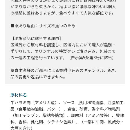
内臓肉特有のクセが少なく赤身肉に近い食感は程よい弾力
がありながらも柔らかく、程よい脂と濃厚な味わいは個人
の感想に差はありますが、食べやすくて人気な部位です。
■訳あり理由：サイズ不揃いのため
【地場産品に該当する理由】
区域外から原材料を調達し、区域内において職人が選別・
手切りして、オリジナルの特製タレに漬け込み、包装まで
の一連の工程を行っています。（告示第5条第3号に該当）
※寄附者様のご都合による寄附申込みのキャンセル、返礼
品の変更や返品はできません。
原材料名
牛ハラミ肉（アメリカ産）、ソース〔食用植物油脂、油脂加工
品（食用植物油脂、バター）、岩塩、砂糖、香辛料／増粘剤
（加工デンプン、増粘多糖類）、調味料（アミノ酸等）、酸味
料、香料、乳化剤、クチナシ色素〕、（一部に牛肉、乳成分・
大豆を含む）