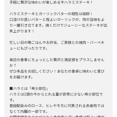
手軽に贅沢な味わいが楽しめる牛ハラミステーキ！
ハラミステーキとガーリックバターの相性は抜群！
口溶けの良いバターと程よいガーリックが、肉の旨味をよ
り一層引き立てます。焼くだけでジューシーなステーキが出
来上がります！
忙しい日の晩ごはんやお弁当、ご家族との焼肉・バーベキ
ューにもぴったりです。
毎日の食事にちょっとした贅沢と満足感をプラスしません
か？
ぜひ本品をお試しください！あなたの食卓に味わいと喜び
をお届けます。
■ハラミは「希少部位」
ハラミは1頭の牛からとれる量が非常に少ない希少部位で
す。
普段馴染みのロース、ヒレやモモに代表される赤身肉では
なくて内臓の一部です。