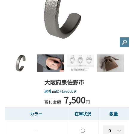
大阪府泉佐野市
返礼品ID#tav0059
7,500
寄付金額
円
カラー
在庫状況
数量
○
－