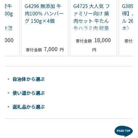
 国産牛
G4296 無添加 牛
G4725 大人気 フ
G3897
900g
肉100％ ハンバー
ァミリー向け 焼
得】よ
グ 150g×4個
肉セット 牛たん
ル 26
P【氷温
牛ハラミ肉 総量
本）
味付け】
1.4kg
1,000
18,000
7,000
自治体から選ぶ
使い道から選ぶ
返礼品から選ぶ