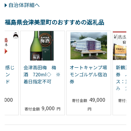
自治体詳細へ
福島県会津美里町のおすすめの返礼品
吹を感じ
会津高田梅 梅
オートキャンプ場
新鶴温
ワイン
酒 720ml◇ ※
モンゴルゲル宿泊
券 ふ
ャルド
着日指定不可
券
ス：1
み 2
※着日
0,000
49,000
9,000