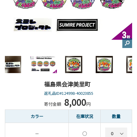
福島県会津美里町
返礼品ID#124998-40023855
8,000
寄付金額
円
カラー
在庫状況
数量
○
－