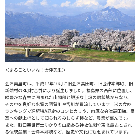
＜まるごといいね！会津美里＞
会津美里町は、平成17年10月に旧会津高田町、旧会津本郷町、旧
新鶴村の3町村合併により誕生しました。福島県の西部に位置し、
緑豊かな森林に囲まれた山間部と肥沃な土壌の扇状地からなり、
その中を良好な水質の阿賀川や宮川が貫流しています。米の食味
ランキングで連続特A認定のコシヒカリや、肉厚な会津高田梅、皇
室への献上柿として知られるみしらず柿など、農業が盛んです。
また、野口英世博士ゆかりの由緒ある神社仏閣や東北最古とされ
る伝統産業・会津本郷焼など、歴史や文化にも恵まれています。