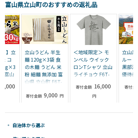
富山県立山町のおすすめの返礼品
 半生
＜地域限定＞ モ
立山黒部アルペン
コーヒー
×3袋 食
ンベル ウイック
ルート ( 立山駅 ～
マンデ
どん 米
ロンTシャツ 立山
黒部湖駅 ※往復 )
FLAT 
無添加 富
ライチョウ F6T-
優待券 立山黒部
F6T-7
 F6T-
737
貫光観光 旅行 券
16,000
66,000
チケット 体験
,000
F6T-781
自治体から選ぶ