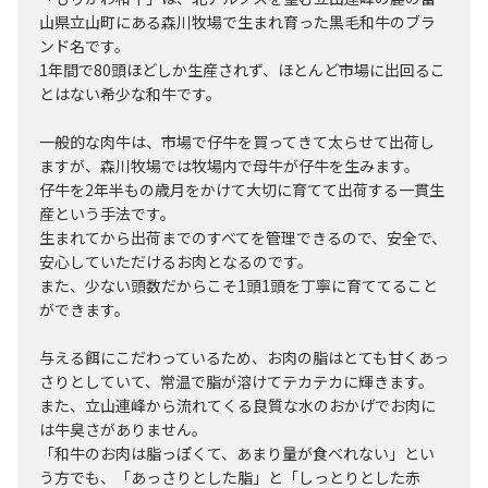
山県立山町にある森川牧場で生まれ育った黒毛和牛のブラ
ンド名です。
1年間で80頭ほどしか生産されず、ほとんど市場に出回るこ
とはない希少な和牛です。
一般的な肉牛は、市場で仔牛を買ってきて太らせて出荷し
ますが、森川牧場では牧場内で母牛が仔牛を生みます。
仔牛を2年半もの歳月をかけて大切に育てて出荷する一貫生
産という手法です。
生まれてから出荷までのすべてを管理できるので、安全で、
安心していただけるお肉となるのです。
また、少ない頭数だからこそ1頭1頭を丁寧に育ててること
ができます。
与える餌にこだわっているため、お肉の脂はとても甘くあっ
さりとしていて、常温で脂が溶けてテカテカに輝きます。
また、立山連峰から流れてくる良質な水のおかげでお肉に
は牛臭さがありません。
「和牛のお肉は脂っぽくて、あまり量が食べれない」とい
う方でも、「あっさりとした脂」と「しっとりとした赤