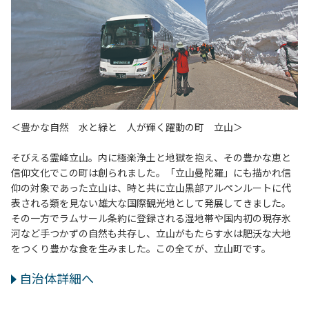
＜豊かな自然 水と緑と 人が輝く躍動の町 立山＞
そびえる霊峰立山。内に極楽浄土と地獄を抱え、その豊かな恵と
信仰文化でこの町は創られました。「立山曼陀羅」にも描かれ信
仰の対象であった立山は、時と共に立山黒部アルペンルートに代
表される類を見ない雄大な国際観光地として発展してきました。
その一方でラムサール条約に登録される湿地帯や国内初の現存氷
河など手つかずの自然も共存し、立山がもたらす水は肥沃な大地
をつくり豊かな食を生みました。この全てが、立山町です。
自治体詳細へ