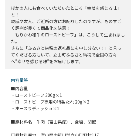
ほかの人にも食べていただいたところ「幸せを感じる味」
と！
親戚や友人、ご近所の方にお配りしたのですが、ものすご
く評判が良くて商品化を決意！
「もりかわ和牛のローストビーフ」は、こうして生まれまし
た。
さらに「ふるさと納税の返礼品にも申し分ない！」と言っ
てくださる方もいて、立山町ふるさと納税で全国の方々
へ”幸せを感じる味”をお届けします。
内容量等
■内容量
・ローストビーフ 300g×1
・ローストビーフ専用の特製たれ 20g×2
・ホースラディッシュ×2
■原材料名 牛肉（富山県産）、食塩、胡椒
□原材料産地 富山県中新川郡立山町野村117