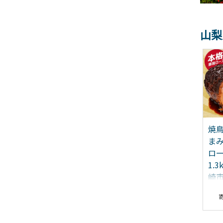
山梨
甲州韮崎 ハイボール ウイ
焼鳥のやまもと 特製 おつ
スキー 350ml×24本 [ サ
まみチャーシュー（豚肩
ス
ン.フーズ 山梨県 韮崎市
ロース）4ブロック 約
ン
20744992 ]
1.3kg [山本食肉 山梨県 韮
2
崎市 20743413]
12,000
14,000