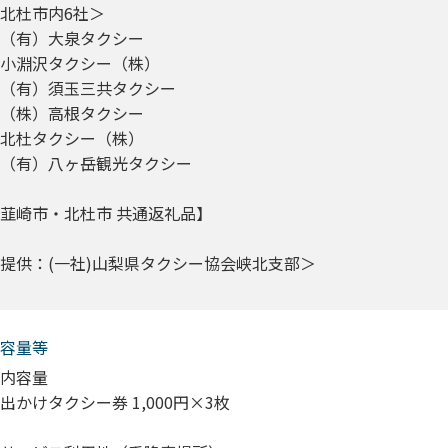
北杜市内6社＞
（有）大泉タクシー
小淵沢タクシー（株）
（有）須玉三共タクシー
（株）高根タクシー
北杜タクシー（株）
（有）八ヶ岳観光タクシー
韮崎市・北杜市 共通返礼品】
提供：(一社)山梨県タクシー協会峡北支部＞
容量等
内容量
出かけタクシー券 1,000円×3枚