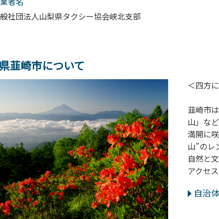
業者名
般社団法人山梨県タクシー協会峡北支部
県韮崎市について
＜四方に
韮崎市は
山」など
満開に咲
山”のレ
自然と文
アクセス
自治