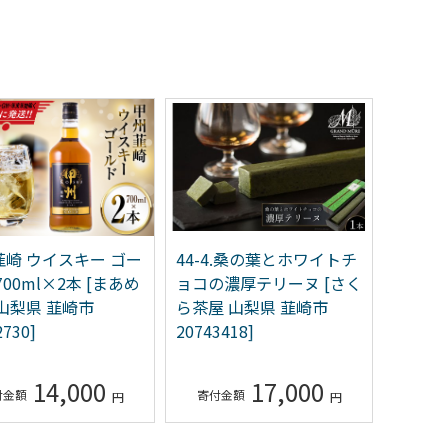
4-4.桑の葉とホワイトチ
山梨名物 山本勘助ほうと
53
コの濃厚テリーヌ [さく
う 500g(6～7人前) みそ付
山ガ
茶屋 山梨県 韮崎市
き [山本製麺所 山梨県 韮
田の
743418]
崎市 20742360]
ケッ
1043
17,000
3,000