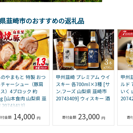
県韮崎市のおすすめの返礼品
甲州韮崎 プレミアム ウイ
甲州韮崎 ウイスキー ゴー
4
キー 各700ml×3種 [サ
ルド 700ml×2本 [まあめ
ョ
.フーズ 山梨県 韮崎市
いく 山梨県 韮崎市
ら
0743409] ウィスキー 酒
20742730]
20
23,000
14,000