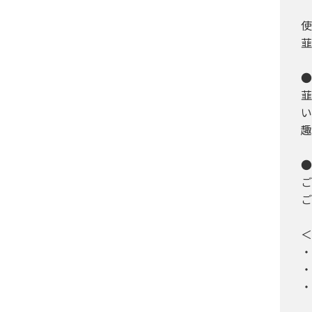
使
韮
●
韮
い
趣
●
ご
ご
＜
・
・
・