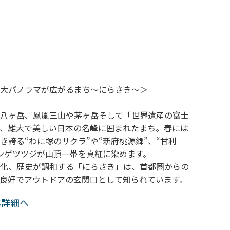
大パノラマが広がるまち～にらさき～＞
八ヶ岳、鳳凰三山や茅ヶ岳そして「世界遺産の富士
、雄大で美しい日本の名峰に囲まれたまち。春には
き誇る“わに塚のサクラ”や“新府桃源郷”、“甘利
ンゲツツジが山頂一帯を真紅に染めます。
化、歴史が調和する「にらさき」は、首都圏からの
良好でアウトドアの玄関口として知られています。
体詳細へ