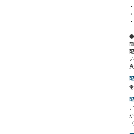
・
・
・
●
簡
配
い
良
配
常
配
ご
が
（