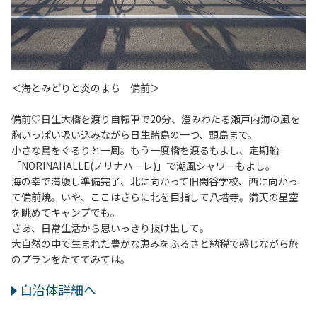
＜海とみどりと炎のまち 備前＞
備前♡日生大橋を渡り自転車で20分、澄みわたる瀬戸内海の風を
胸いっぱい吸い込みながら日生諸島の一つ、頭島まで。
小さな島をぐるりと一周。もう一度橋を渡るもよし、定期船
「NORINAHALLE(ノリナハーレ)」で潮風シャワーもよし。
海の幸で満腹し準備完了、北に向かって旧閑谷学校、西に向かっ
て備前焼。いや、ここはさらに北を目指して八塔寺。満天の星空
を眺めてキャンプでも。
さあ、日常生活から思いっきり抜け出して。
大自然の中で生まれた豊かな恵みをふるさと納税で感じながら旅
のプランをたててみては。
自治体詳細へ