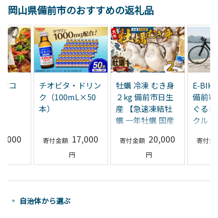
岡山県備前市のおすすめの返礼品
キオコ
チオビタ・ドリン
牡蠣 冷凍 むき身
E-BI
ク（100mL×50
２kg 備前市日生
備前市
本）
産 【急速凍結牡
ぐるレ
蠣 一年牡蠣 国産
クル
加熱調理用 牡蠣
4,000
17,000
20,000
アヒージョ】
自治体から選ぶ