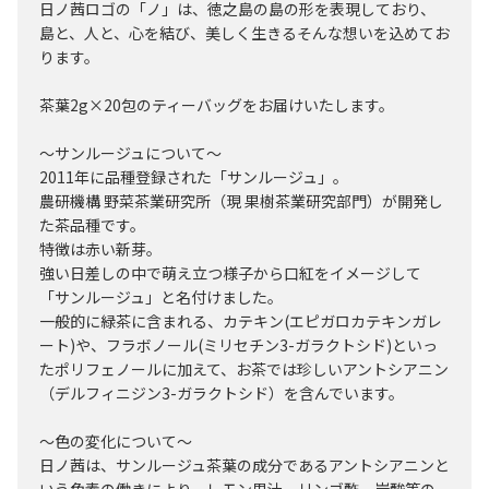
日ノ茜ロゴの「ノ」は、徳之島の島の形を表現しており、
島と、人と、心を結び、美しく生きるそんな想いを込めてお
ります。
茶葉2g×20包のティーバッグをお届けいたします。
～サンルージュについて～
2011年に品種登録された「サンルージュ」。
農研機構 野菜茶業研究所（現 果樹茶業研究部門）が開発し
た茶品種です。
特徴は赤い新芽。
強い日差しの中で萌え立つ様子から口紅をイメージして
「サンルージュ」と名付けました。
一般的に緑茶に含まれる、カテキン(エピガロカテキンガレ
ート)や、フラボノール(ミリセチン3-ガラクトシド)といっ
たポリフェノールに加えて、お茶では珍しいアントシアニン
（デルフィニジン3-ガラクトシド）を含んでいます。
～色の変化について～
日ノ茜は、サンルージュ茶葉の成分であるアントシアニンと