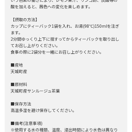
いう色素の働きにより、レモン果汁、リンゴ酢、炭酸等の
酸を加えると、茜色への変化を楽しめます。
【摂取の方法】
カップにティーバック1袋を入れ、お湯(98℃)150mlを注ぎ
ます。
2分間ゆっくり上下に揺すってからティーバックを取り出し
てお召し上がりください。
食事の際に2袋分を一緒にお召し上がりください。
■産地
天城町産
■原材料
天城町産サンルージュ茶葉
■保存方法
高温多湿を避け保存してください。
■備考(注意事項)
※使用する水の種類、温度、浸出時間により水色は異なり