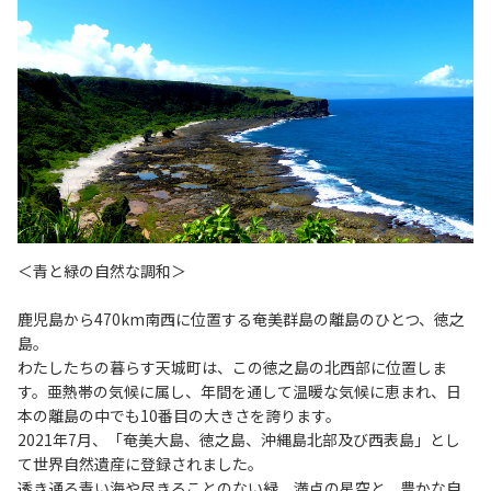
＜青と緑の自然な調和＞
鹿児島から470km南西に位置する奄美群島の離島のひとつ、徳之
島。
わたしたちの暮らす天城町は、この徳之島の北西部に位置しま
す。亜熱帯の気候に属し、年間を通して温暖な気候に恵まれ、日
本の離島の中でも10番目の大きさを誇ります。
2021年7月、「奄美大島、徳之島、沖縄島北部及び西表島」とし
て世界自然遺産に登録されました。
透き通る青い海や尽きることのない緑、満点の星空と、豊かな自