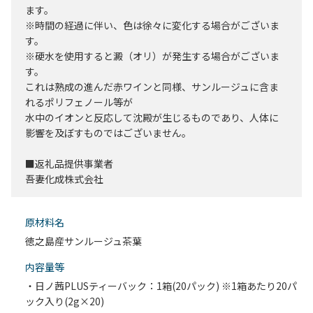
ます。
※時間の経過に伴い、色は徐々に変化する場合がございま
す。
※硬水を使用すると澱（オリ）が発生する場合がございま
す。
これは熟成の進んだ赤ワインと同様、サンルージュに含ま
れるポリフェノール等が
水中のイオンと反応して沈殿が生じるものであり、人体に
影響を及ぼすものではございません。
■返礼品提供事業者
吾妻化成株式会社
原材料名
徳之島産サンルージュ茶葉
内容量等
・日ノ茜PLUSティーバック：1箱(20パック) ※1箱あたり20パ
ック入り(2g×20)