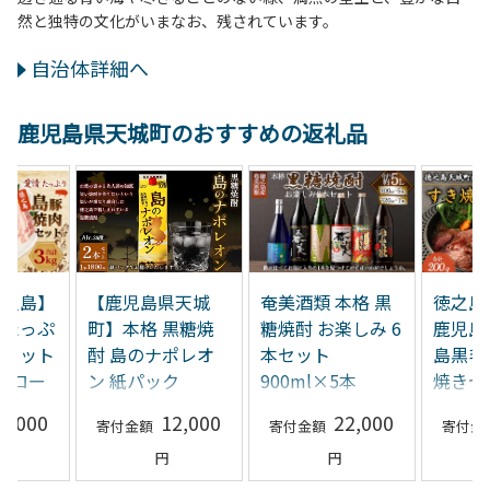
然と独特の文化がいまなお、残されています。
自治体詳細へ
鹿児島県天城町のおすすめの返礼品
徳之島】
【鹿児島県天城
奄美酒類 本格 黒
徳之島
情たっぷ
町】本格 黒糖焼
糖焼酎 お楽しみ 6
鹿児島
肉セット
酎 島のナポレオ
本セット
島黒毛
 豚ロー
ン 紙パック
900ml×5本
焼きセッ
1800ml×2本ｾｯﾄ
720ml×1本 バラ
ロース
3,000
12,000
22,000
計3.6L A-35
エティ 徳之島 天
し
城町