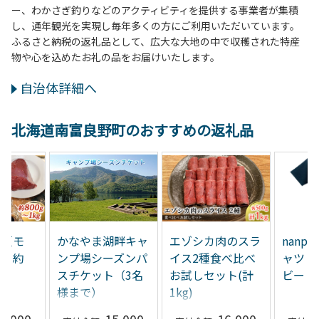
ー、わかさぎ釣りなどのアクティビティを提供する事業者が集積
し、通年観光を実現し毎年多くの方にご利用いただいています。
ふるさと納税の返礼品として、広大な大地の中で収穫された特産
物や心を込めたお礼の品をお届けいたします。
自治体詳細へ
北海道南富良野町のおすすめの返礼品
肉【モ
かなやま湖畔キャ
エゾシカ肉のスラ
nanp
ック約
ンプ場シーズンパ
イス2種食べ比べ
ャツ 
スチケット（3名
お試しセット(計
ビー
様まで）
1kg)
5,000
15,000
16,000