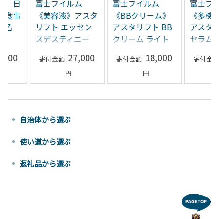
ルム
富士フイルム
富士フイルム
守山乳
》アスタ
《BBクリーム》
《多機能美容液》
ＩＹＡ
ッセン
アスタリフト BB
アスタリフト ザ
店の味
ィニー
クリーム ライト
セラム マルチチ
ック紅
化粧品 コ
ベージュ 30g
ューン 40ml
０ｇ×
27,000
18,000
30,000
ンケア
イジン
自治体から選ぶ
使い道から選ぶ
返礼品から選ぶ