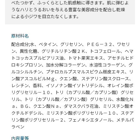
べたつかず、ふっくらとした肌感触に導きます。肌に弾むよ
うなハリとうるおいを与える豊富な美容成分を配合し乾燥
による小ジワを目立たなくします。
原材料名
配合成分;水、ベタイン、グリセリン、ＰＥＧ－３２、ワセリ
ン、異性化糖、グリチルリチン酸２Ｋ、トコフェロール、ヘマ
トコッカスプルビアリス油、トマト果実エキス、アセチルヒド
ロキシプロリン、加水分解コラーゲン、水溶性コラーゲン、グ
ルコシルルチン、プテロカルプスマルスピウム樹皮エキス、リ
ン酸アスコルビルＭｇ、クエン酸、ステアリン酸スクロース、
レシチン、香料、イソノナン酸イソトリデシル、オレイン酸ポ
リグリセリル－１０、トリ（カプリル酸／カプリン酸）グリセ
リル、トリ（カプリル酸／カプリン酸）グリセリル、水酸化Ｎ
ａ、ＢＧ、クエン酸Ｎａ、ダマスクバラ花油、ミリスチン酸オ
クチルドデシル、ミリスチン酸ポリグリセリル－１０、ステア
リン酸ポリグリセリル－２、フェノキシエタノール、メチルパ
ラベン
内容量等