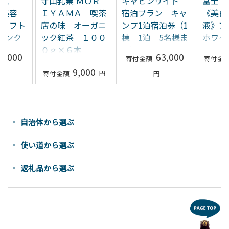
ルム
守山乳業 ＭＯＲ
キャビンサイト
富士フ
善美容
ＩＹＡＭＡ 喫茶
宿泊プラン キャ
《美白
タリフト
店の味 オーガニ
ンプ1泊宿泊券（1
液》ア
 リンク
ック紅茶 １００
棟 1泊 5名様ま
ホワイ
用18g
０ｇ×６本
で）
ーアク
7,000
63,000
60g 
9,000
×3)
自治体から選ぶ
使い道から選ぶ
返礼品から選ぶ