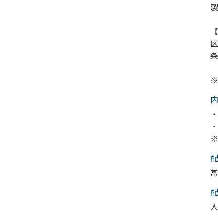
製
【
区
条
※
内
・
・
※
配
常
配
入