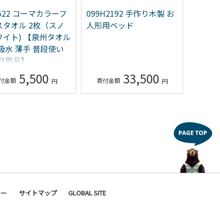
A622 コーマカラーフ
099H2192 手作り木製 お
G429
スタオル 2枚（スノ
人形用ベッド
ハンバー
ワイト) 【泉州タオル
吸水 薄手 普段使い
 日用品】
5,500
33,500
シー
サイトマップ
GLOBAL SITE