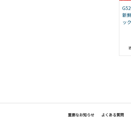
3883 よなよなエール 12
005A609 季節の泉州野菜
G5
7種 おまかせセット ピク
新鮮
ルスの素 1袋付き いずみ
ック
ピクルス NSW
11,000
7,500
重要なお知らせ
よくある質問