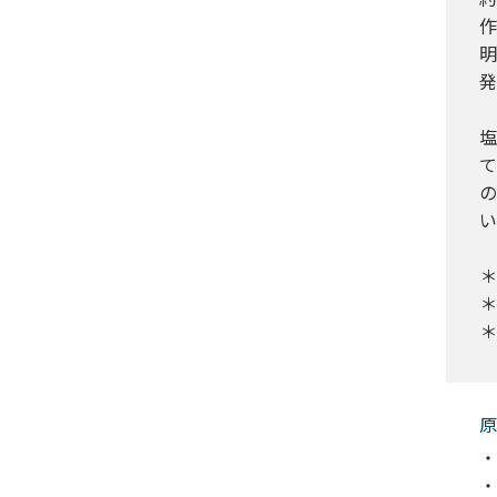
作
明
発
塩
て
の
い
＊
＊
＊
原
・
・