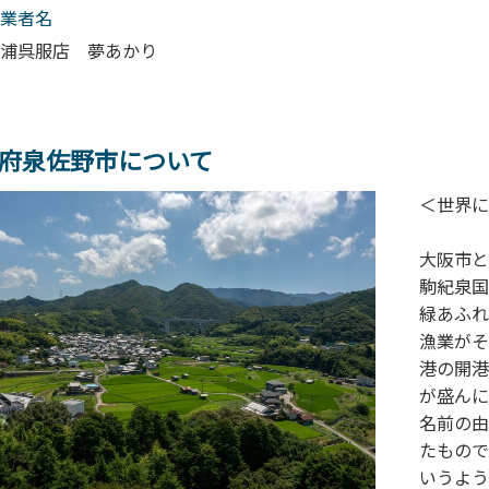
業者名
浦呉服店 夢あかり
府泉佐野市について
＜世界に
大阪市と
駒紀泉国
緑あふれ
漁業がそ
港の開港
が盛んに
名前の由
たもので
いうよう