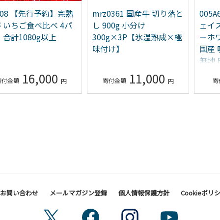
208 【先行予約】完熟
mrz0361 国産牛 切り落と
005
 いちご食べ比べ 4パ
し 900g 小分け
ェイ
 合計1080g以上
300g×3P【氷温熟成×極
ーホ
味付け】
国産 
無地
16,000
11,000
お問い合わせ
メールマガジン登録
個人情報保護方針
Cookieポリ