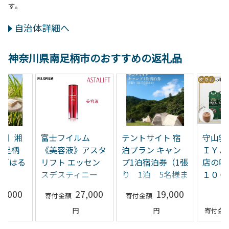
す。
自治体詳細へ
神奈川県南足柄市のおすすめの返礼品
産】湘
富士フイルム
テントサイト 宿
守山乳
南足柄
《美容液》アスタ
泊プラン キャン
ＩＹＡ
米「はる
リフト エッセン
プ1泊宿泊券（1張
店の
スデスティニー
り 1泊 5名様ま
１００
kg×2
30ml 【化粧品 コ
で）
6,000
27,000
19,000
スメ スキンケア
メイク エイジン
グ】