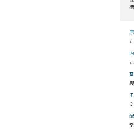
徳
原
た
内
た
賞
製
そ
※
配
常