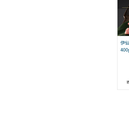
糖焼酎 世萬代
豆腐屋が作る!こだわりは
伊
00ml 2本セット
ちみつおからグラノーラ
40
【鹿児島県徳之島】
100g×3個セット
24,000
15,500