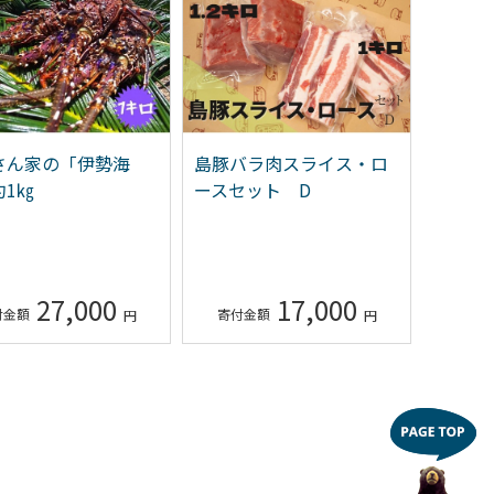
さん家の「伊勢海
島豚バラ肉スライス・ロ
伊仙町
約1㎏
ースセット D
600g【
27,000
17,000