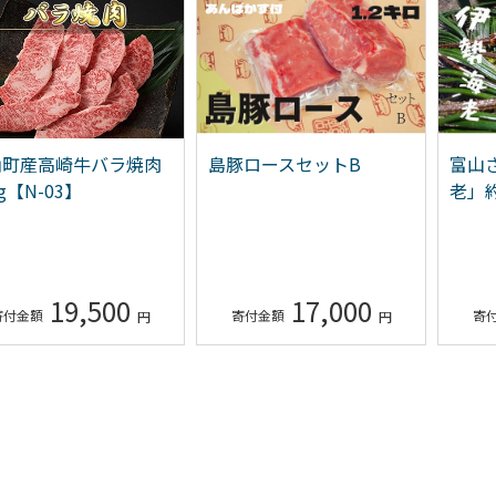
仙町産高崎牛バラ焼肉
島豚ロースセットB
富山
0g【N-03】
老」
19,500
17,000