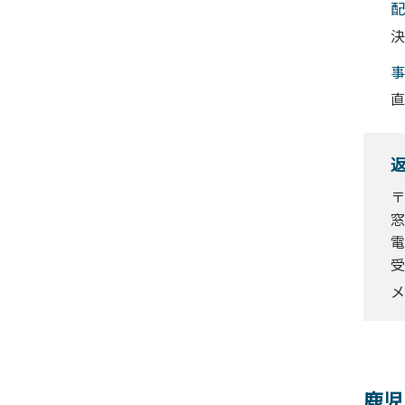
配
決
事
直
〒
窓
電
受
メ
鹿児