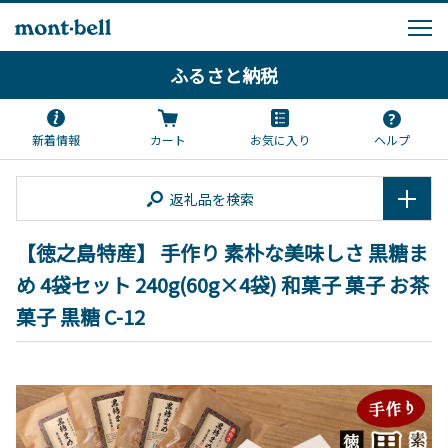
ふるさと納税
新着情報
カート
お気に入り
ヘルプ
返礼品を検索
【徳之島特産】 手作り 素朴な美味しさ 黒糖ま
め 4袋セット 240g(60g×4袋) 和菓子 菓子 お茶
菓子 黒糖 C-12