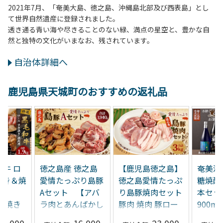
2021年7月、「奄美大島、徳之島、沖縄島北部及び西表島」とし
て世界自然遺産に登録されました。
透き通る青い海や尽きることのない緑、満点の星空と、豊かな自
然と独特の文化がいまなお、残されています。
自治体詳細へ
鹿児島県天城町のおすすめの返礼品
和牛 ロ
徳之島産 徳之島
【鹿児島徳之島】
奄美酒
焼き＆焼
愛情たっぷり島豚
徳之島愛情たっぷ
糖焼酎 
計
Aセット 【アバ
り島豚焼肉セット
本セッ
すき焼き
ラ肉とあんばかし
豚肉 焼肉 豚ロー
900m
×3・焼肉
ぃ（皮付き脂身揚
ス 豚バラ
720m