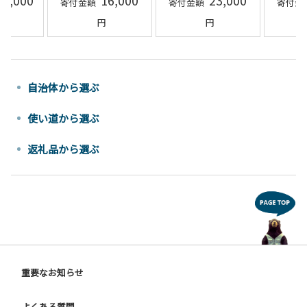
04,000
16,000
23,000
）国産 牛
げ）】
エティ
城町
自治体から選ぶ
使い道から選ぶ
返礼品から選ぶ
重要なお知らせ
よくある質問