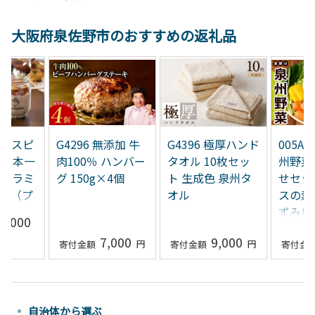
大阪府泉佐野市のおすすめの返礼品
3 【スピ
G4296 無添加 牛
G4396 極厚ハンド
005A
】日本一
肉100％ ハンバー
タオル 10枚セッ
州野菜 
ティラミ
グ 150g×4個
ト 生成色 泉州タ
せセッ
ット（プ
オル
スの素 
/チョコ
ずみピ
1,000
）
NSW
7,000
9,000
自治体から選ぶ