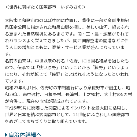
＜世界に羽ばたく国際都市 いずみさの＞
大阪市と和歌山市のほぼ中間に位置し、背後に一部が金剛生駒紀
泉国定公園に指定された和泉山脈を擁し、美しい山河、緑あふれ
る恵まれた自然環境にあるまちです。商・工・農・漁業がそれぞ
れバランスよく栄えてきましたが、関西国際空港の開港などに伴
う人口の増加とともに、商業・サービス業が盛んになっていま
す。
名前の由来は、中世以来の村名「佐野」に旧国名和泉を冠したも
ので、伝承では「狭い原野」ということから「狭野」というよう
になり、それが転じて「佐野」とよばれるようになったといわれ
ています。
昭和23年4月1日、佐野町の市制施行により泉佐野市が誕生し、昭
和29年、南中通村、日根野村、長滝村、上之郷村、大土村の5カ村
が合併し、現在の市域が形成されています。
平成6年9月に開港した関空によるインパクトを最大限に活用し、
世界と日本を結ぶ玄関都市として、21世紀にふさわしい国際都市
をめざしてまちづくりに取り組んでいます。
自治体詳細へ