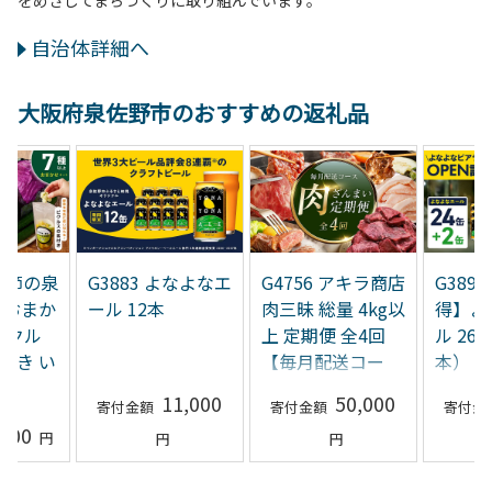
自治体詳細へ
大阪府泉佐野市のおすすめの返礼品
 季節の泉
G3883 よなよなエ
G4756 アキラ商店
G3897
 おまか
ール 12本
肉三昧 総量 4kg以
得】よ
ピクル
上 定期便 全4回
ル 26
付き い
【毎月配送コー
本）
ルス
ス】
11,000
50,000
,500