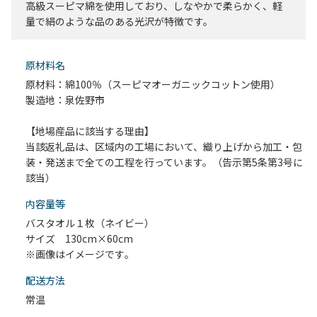
高級スーピマ綿を使用しており、しなやかで柔らかく、軽
量で絹のような品のある光沢が特徴です。
原材料名
原材料：綿100％（スーピマオーガニックコットン使用）
製造地：泉佐野市
【地場産品に該当する理由】
当該返礼品は、区域内の工場において、織り上げから加工・包
装・発送まで全ての工程を行っています。（告示第5条第3号に
該当）
内容量等
バスタオル１枚（ネイビー）
サイズ 130cm×60cm
※画像はイメージです｡
配送⽅法
常温