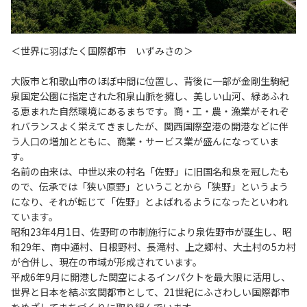
＜世界に羽ばたく国際都市 いずみさの＞
大阪市と和歌山市のほぼ中間に位置し、背後に一部が金剛生駒紀
泉国定公園に指定された和泉山脈を擁し、美しい山河、緑あふれ
る恵まれた自然環境にあるまちです。商・工・農・漁業がそれぞ
れバランスよく栄えてきましたが、関西国際空港の開港などに伴
う人口の増加とともに、商業・サービス業が盛んになっていま
す。
名前の由来は、中世以来の村名「佐野」に旧国名和泉を冠したも
ので、伝承では「狭い原野」ということから「狭野」というよう
になり、それが転じて「佐野」とよばれるようになったといわれ
ています。
昭和23年4月1日、佐野町の市制施行により泉佐野市が誕生し、昭
和29年、南中通村、日根野村、長滝村、上之郷村、大土村の5カ村
が合併し、現在の市域が形成されています。
平成6年9月に開港した関空によるインパクトを最大限に活用し、
世界と日本を結ぶ玄関都市として、21世紀にふさわしい国際都市
をめざしてまちづくりに取り組んでいます。