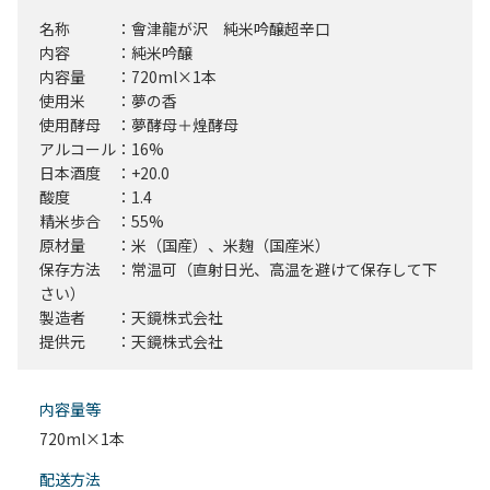
名称 ：會津龍が沢 純米吟醸超辛口
内容 ：純米吟醸
内容量 ：720ml×1本
使用米 ：夢の香
使用酵母 ：夢酵母＋煌酵母
アルコール：16%
日本酒度 ：+20.0
酸度 ：1.4
精米歩合 ：55%
原材量 ：米（国産）、米麹（国産米）
保存方法 ：常温可（直射日光、高温を避けて保存して下
さい）
製造者 ：天鏡株式会社
提供元 ：天鏡株式会社
内容量等
720ml×1本
配送⽅法