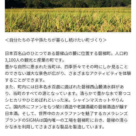
＜自分たちの子や孫たちが暮らし続けたい町づくり＞
日本百名山のひとつである磐梯山の麓に位置する磐梯町。人口約
3,100人の観光と産業の町です。
豊かな自然に恵まれた当町は、四季折々でその時にしか見ること
のできない雄大な景色が広がり、さまざまなアクティビティを体験
することができます。
また、町内には日本名水百選に選ばれた磐梯西山麓湧水群があ
り、当町のすべての源となっています。清らかで豊かな水で育つコ
シヒカリやひとめぼれといった米。シャインマスカットやりん
ご。国内外にファンをもつ榮川酒造や老舗酒蔵の磐梯酒造が醸す
日本酒。そして、世界中のカメラファンを魅了するカメラレンズ
ブランドのSIGMAは国内唯一の工場を磐梯町におき、磐梯の清ら
かな水を利用してさまざまな製品を製造しています。