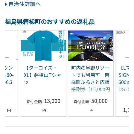
自治体詳細へ
福島県磐梯町のおすすめの返礼品
イズ・
町内の星野リゾー
【Lマウント用】
シグマ 
山Tシャ
トでも利用可 磐
SIGMA 60-
式 オ
梯町ふるさと応援
600mm F4.5-6.3
ョップ
感謝券（15,000円
DG DN OS |
レンズ
分）
Sports
ポン（9
3,000
50,000
1,100,000