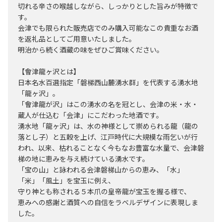
切れる辛さの喉越しながら、しっかりとした旨みが特徴で
す。
会津でも限られた販売店でのみ購入可能なこの貴重なお酒
を返礼品としてご用意いたしました。
明治から続く酒蔵の味をぜひご賞味ください。
【會津龍ヶ沢とは】
日本名水百選指定「磐梯西山麓湧水群」を代表する湧水地
「龍ヶ沢」。
「會津龍が沢」はこの湧水の名を冠とし、会津の米・水・
蔵人が仕込む「会津」にこだわった地酒です。
湧水地「龍ヶ沢」は、水の神様として崇められる龍（龍の
落とし子）と五穀を上げ、江戸時代に大規模な雨乞いが行
われ、以来、枯れることなく今もなお豊富な水量で、会津磐
梯の地に恵みを与え続けている湧水です。
「宝の山」と詠われる会津磐梯山からの恵み、「水」
「米」「風土」を宝玉に例え、
守り神とも称される５本爪の皇帝龍が宝玉を握る様で、
恵みへの感謝と酒質への自信をラベルデザインに表現しま
した。