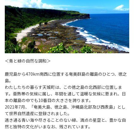
＜青と緑の自然な調和＞
鹿児島から470km南西に位置する奄美群島の離島のひとつ、徳之
島。
わたしたちの暮らす天城町は、この徳之島の北西部に位置しま
す。亜熱帯の気候に属し、年間を通して温暖な気候に恵まれ、日
本の離島の中でも10番目の大きさを誇ります。
2021年7月、「奄美大島、徳之島、沖縄島北部及び西表島」とし
て世界自然遺産に登録されました。
透き通る青い海や尽きることのない緑、満点の星空と、豊かな自
然と独特の文化がいまなお、残されています。