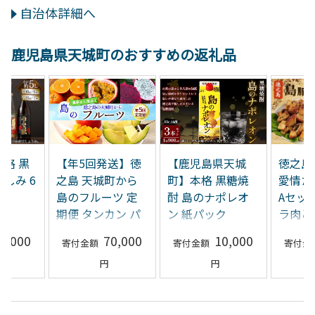
自治体詳細へ
鹿児島県天城町のおすすめの返礼品
本格 黒
【年5回発送】徳
【鹿児島県天城
徳之島
しみ 6
之島 天城町から
町】本格 黒糖焼
愛情た
島のフルーツ 定
酎 島のナポレオ
Aセッ
本
期便 タンカン パ
ン 紙パック
ラ肉と
1本 バラ
ッションフルーツ
900ml×3本ｾｯﾄ
ぃ（皮
2,000
70,000
10,000
之島 天
マンゴー
計2.7L A-32
げ）】