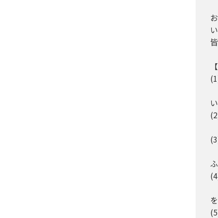
お
い
皆
【
(
い
(
(
ふ
(
を
(