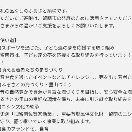
礼の品なしのふるさと納税です。
ただいたご寄附は、留萌市の発展のために活用させていただき
さまからの温かいご支援をよろしくお願いいたします。
使い道】
1)スポーツを通じた、子ども達の夢を応援する取り組み
留萌市は、子ども達の夢を応援する取り組みを行っています！
！
2)萌える若者たちのまちづくり
音や食を通じたイベントなどにチャレンジし、芽を出す若者た
3)ふるさとの海づくり・里山づくり
昔の自然豊かで資源が豊富な海づくりを目指し、安心安全な海
るさとの里山の良好な環境を保ち、未来に引き継ぐ取り組みを
4)ニシン文化の継承
史跡「旧留萌佐賀家漁業」、重要有形民俗文化財「留萌のニシ
守り、語り継いでいく事業に取り組みます。
5)食のブランド化、食育