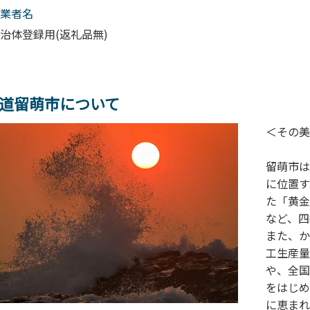
業者名
治体登録用(返礼品無)
道留萌市について
＜その美
留萌市は
に位置す
た「黄金
など、四
また、か
工生産量
や、全国
をはじめ
に恵まれ