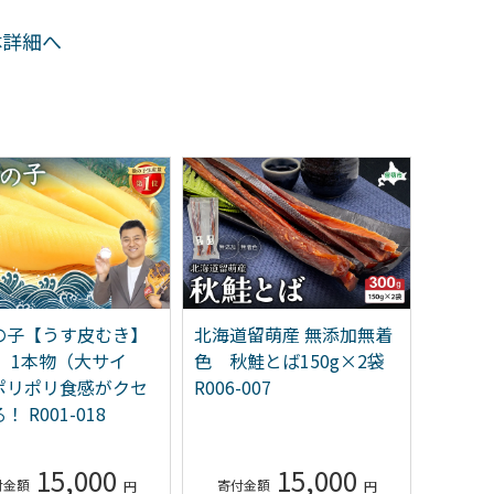
体詳細へ
の子【うす皮むき】
北海道留萌産 無添加無着
塩たら
g 1本物（大サイ
色 秋鮭とば150g×2袋
人】低
ポリポリ食感がクセ
R006-007
！ R001-018
15,000
15,000