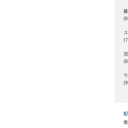
基
(
い
ス
(
況
(
り
(
配
常