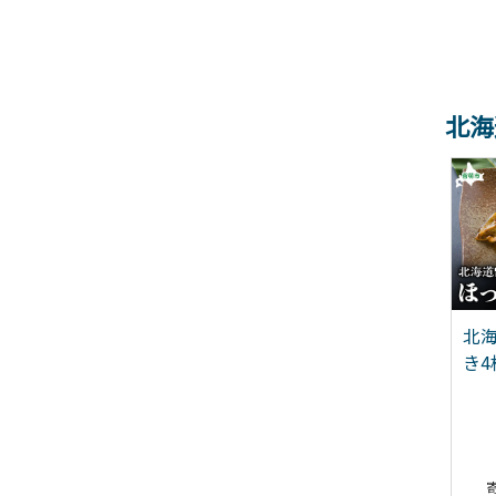
北海
海道留萌産 漁師採り
【奥義】味付数の子360g
北
て甘えび400g×2箱
き4枚
06-006
14,000
12,000