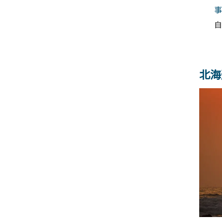
事
自
北海