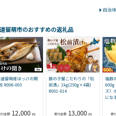
自治
道留萌市のおすすめの返礼品
海道留萌産ほっけの開
数の子屋こだわりの「松
塩数
 R006-003
前漬」1kg(250g×4袋)
600
R001-014
ズ）
になる
12,000
13,000