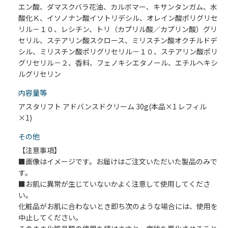
エン酸、ダマスクバラ花油、カルボマー、キサンタンガム、水
酸化Ｋ、イソノナン酸イソトリデシル、オレイン酸ポリグリセ
リル－１０、レシチン、トリ（カプリル酸／カプリン酸）グリ
セリル、ステアリン酸スクロース、ミリスチン酸オクチルドデ
シル、ミリスチン酸ポリグリセリル－１０、ステアリン酸ポリ
グリセリル－２、香料、フェノキシエタノール、エチルヘキシ
ルグリセリン
内容量等
アスタリフト アドバンスドクリーム 30g(本品×1 レフィル
×1)
その他
【注意事項】
■画像はイメージです。お届けはご注文いただいた製品のみで
す。
■お肌に異常が生じていないかよく注意して使用してくださ
い。
化粧品がお肌に合わないとき即ち次のような場合には、使用を
中止してください。