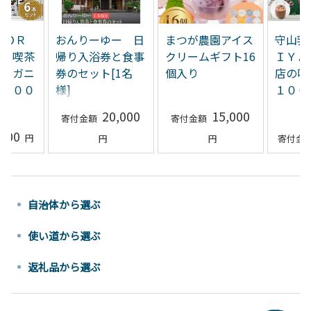
ＭＯＲ
おんりーゆー 日
まつが農園アイス
守山乳
Ａ 喫茶
帰り入浴券と食事
クリームギフト16
ＩＹＡ
オーガニ
券のセット[1名
個入り
店の
 １００
様]
１００
本
20,000
15,000
,000
自治体から選ぶ
使い道から選ぶ
返礼品から選ぶ