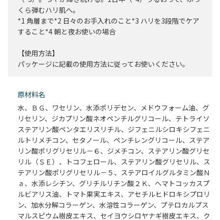
くら弾むハリ肌へ。
*1 角層まで*2 日々のお手入れのこと*3 ハリを3段階でケア
すること*4 朝と夜お使いの場合
【使用方法】
パッケージに記載の使用方法に従ってお使いください。
原材料名
水、ＢＧ、ワセリン、水添ポリデセン、メドウフォーム油、グ
リセリン、ジカプリン酸ネオペンチルグリコール、テトライソ
ステアリン酸ペンタエリスリチル、ジフェニルシロキシフェニ
ルトリメチコン、セタノール、ペンチレングリコール、ステア
リン酸ポリグリセリル－６、ジメチコン、ステアリン酸グリセ
リル（ＳＥ）、トコフェロール、ステアリン酸グリセリル、ス
テアリン酸ポリグリセリル－５、ステアロイルグルタミン酸Ｎ
ａ、水添レシチン、グリチルリチン酸２Ｋ、ヘマトコッカスプ
ルビアリス油、トマト果実エキス、アセチルヒドロキシプロリ
ン、加水分解コラーゲン、水溶性コラーゲン、プテロカルプス
マルスピウム樹皮エキス、セイヨウシロヤナギ樹皮エキス、ク