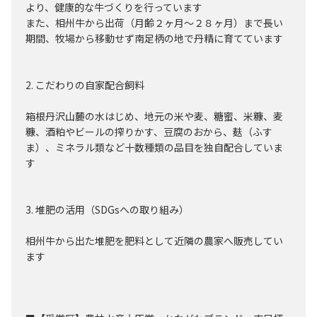
より、健康的な牛づくりを行っています
また、相州牛から出荷（月齢２ヶ月～２８ヶ月）まで長い
期間、牧場から移動せず南足柄の地で丹精に育てています
2. こだわりの自家配合飼料
箱根丹沢山麓の水はじめ、地元の米や麦、糖蜜、米糠、麦
糠、酒粕やビールの搾りかす、豆腐のおから、麸（ふす
ま）、ミネラル類など十数種類の品目を独自配合していま
す
3. 堆肥の活用（SDGsへの取り組み）
相州牛から出た堆肥を肥料として近隣の農家へ販売してい
ます