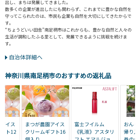
出し、まちは発展してきました。
数多くの企業が進出したにも関わらず、これまでに豊かな自然を
守ってこられたのは、市民も企業も自然を大切にしてきたからで
す。
“ちょうどいい田舎”南足柄市はこれからも、豊かな自然と人々の
生活が調和したふる里として、発展できるように挑戦を続けま
す。
自治体詳細へ
神奈川県南足柄市のおすすめの返礼品
園アイス
まつが農園アイス
富士フイルム
おんり
フト12
クリームギフト16
《乳液》アスタリ
帰り入
個入り
フト エマルジョ
券のセ