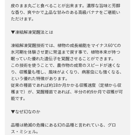
皮のまま丸ごと食べることが出来ます。濃厚な旨味と芳醇
な香り、爽やかで上品な甘みのある高級バナナをご堪能い
ただけます。
▼凍結解凍覚醒法とは
凍結解凍覚醒技術では、植物の成長細胞をマイナス60℃の
氷河期を体験させ更に常温まで戻す事で、植物本来が持つ
眠っていた優れた遺伝子を覚醒させることができます。
この技術を使うことで、農作物の成育のスピードが速くな
り、収穫量も増し、風味がよくなり、病害虫にも強くなる、
という優れた特徴があります。
従来の種苗であれば約18か月かかる収穫速度（定植から収
穫まで）が、覚醒種苗であれば、半分の約9か月で収穫が可
能です。
▼なぜ幻なのか
品種は絶滅の危機にある幻の品種と言われている、グロ
ス・ミシェル。