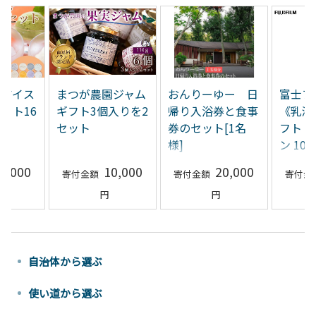
園アイス
まつが農園ジャム
おんりーゆー 日
富士フ
フト16
ギフト3個入りを2
帰り入浴券と食事
《乳液
セット
券のセット[1名
フト 
様]
ン 100
5,000
10,000
20,000
自治体から選ぶ
使い道から選ぶ