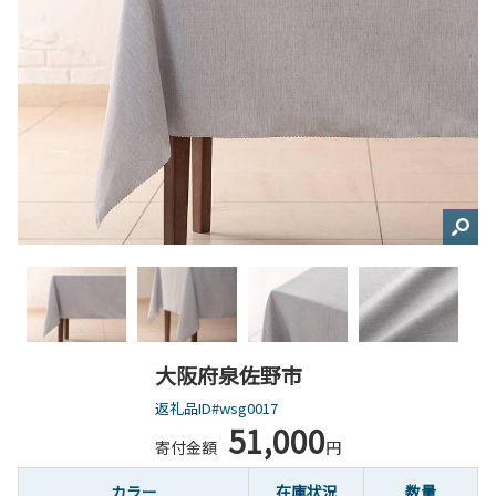
大阪府泉佐野市
返礼品ID#wsg0017
51,000
寄付金額
円
カラー
在庫状況
数量