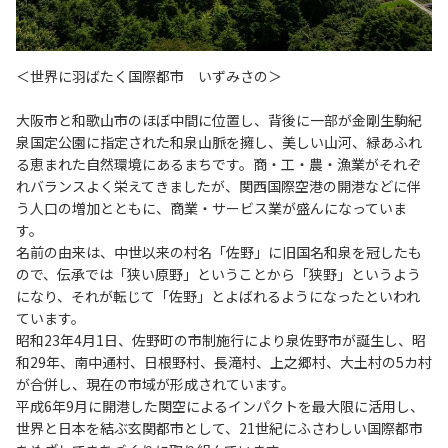
＜世界に羽ばたく国際都市 いずみさの＞
大阪市と和歌山市のほぼ中間に位置し、背後に一部が金剛生駒紀
泉国定公園に指定された和泉山脈を擁し、美しい山河、緑あふれ
る恵まれた自然環境にあるまちです。商・工・農・漁業がそれぞ
れバランスよく栄えてきましたが、関西国際空港の開港などに伴
う人口の増加とともに、商業・サービス業が盛んになっていま
す。
名前の由来は、中世以来の村名「佐野」に旧国名和泉を冠したも
ので、伝承では「狭い原野」ということから「狭野」というよう
になり、それが転じて「佐野」とよばれるようになったといわれ
ています。
昭和23年4月1日、佐野町の市制施行により泉佐野市が誕生し、昭
和29年、南中通村、日根野村、長滝村、上之郷村、大土村の5カ村
が合併し、現在の市域が形成されています。
平成6年9月に開港した関空によるインパクトを最大限に活用し、
世界と日本を結ぶ玄関都市として、21世紀にふさわしい国際都市