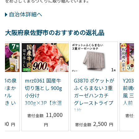
をめざしてまちづくりに取り組んでいます。
自治体詳細へ
大阪府泉佐野市のおすすめの返礼品
 季節の泉
mrz0361 国産牛
G3870 ポケットが
Y203
 おまか
切り落とし 900g
ふくらまない 3重
前魂の
ピクル
小分け
ガーゼハンカチ
風 三段
付き い
300g×3P【氷温
グレーストライプ
人前 特
ルス
熟成×極味付け】
1枚
＆ロー
11,000
付き 
,500
2,500
内発送