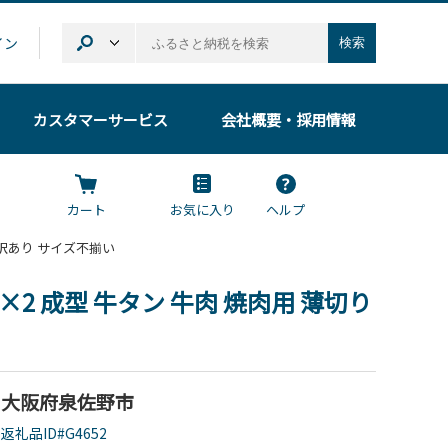
イン
検索
カスタマーサービス
会社概要
・採用情報
カート
お気に入り
ヘルプ
切り 訳あり サイズ不揃い
0g×2 成型 牛タン 牛肉 焼肉用 薄切り
大阪府泉佐野市
返礼品ID#G4652