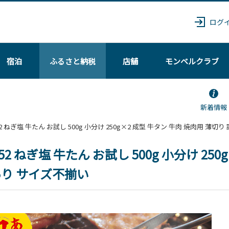
ログ
宿泊
ふるさと納税
店舗
モンベル
クラブ
新着情報
G4652 ねぎ塩 牛たん お試し 500g 小分け 250g×2 成型 牛タン 牛肉 焼肉用 薄
652 ねぎ塩 牛たん お試し 500g 小分け 25
り サイズ不揃い