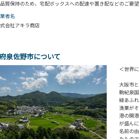
品質保持のため、宅配ボックスへの配達や置き配などのご要望
業者名
式会社アキラ商店
府泉佐野市について
＜世界に
大阪市と
駒紀泉国
緑あふれ
漁業がそ
港の開港
が盛んに
名前の由
たもので