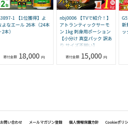
897-1 【1位獲得】よ
nbj0006 【TVで紹介！】
G52
なエール 26本（24本
アトランティックサーモ
新鮮 
本）
ン 1kg 刺身用ポーション
ック 
【小分け 真空パック 訳あ
り サイズ不揃い】
18,000
15,000
お問い合わせ
メールマガジン登録
個人情報保護方針
Cookieポリ