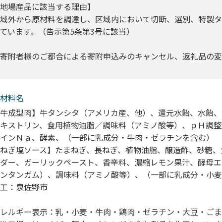
地場産品に該当する理由】
域外から原材料を調達し、区域内において切断、選別、特製
ています。（告示第5条第3号に該当）
寄附者様のご都合による寄附申込みのキャンセル、返礼品の変
材料名
牛成型肉】牛タンシタ（アメリカ産、他）、還元水飴、水飴、
キストリン、食用植物油脂／調味料（アミノ酸等）、ｐＨ調整
インＮａ、酵素、（一部に乳成分・牛肉・ゼラチンを含む）
ねぎ塩ソース】たまねぎ、長ねぎ、植物油脂、醸造酢、砂糖、
ダー、ガーリックペースト、香辛料、濃縮レモン果汁、酵母エ
ンタンガム）、調味料（アミノ酸等）、（一部に乳成分・小麦
工：泉佐野市
レルギー表示：乳・小麦・牛肉・鶏肉・ゼラチン・大豆・ごま