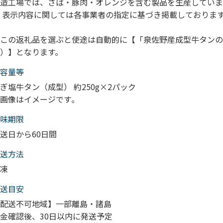
造工場では、さば・豚肉・オレンジを含む製品を生産していま
 表示内容に関しては各事業者の指定に基づき掲載しておりま
この返礼品を選ぶと使途は自動的に【「泉佐野産成型牛タンの
）】となります。
容量等
ぎ塩牛タン（成型） 約250g×2パック
画像はイメージです｡
味期限
送日から60日間
送⽅法
凍
送目安
配送不可地域】一部離島・諸島
金確認後、30日以内に発送予定