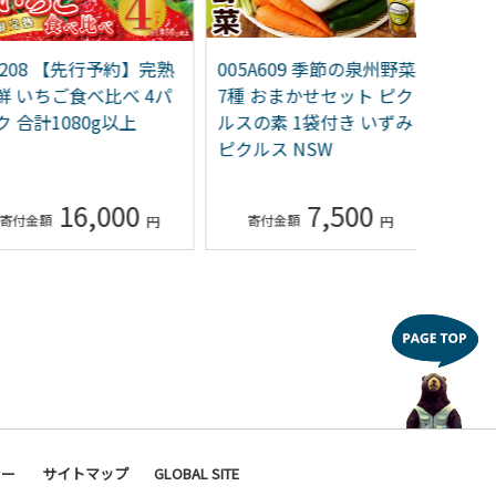
08 【先行予約】完熟
005A609 季節の泉州野菜
Y203
いちご食べ比べ 4パ
7種 おまかせセット ピク
士」和洋
合計1080g以上
ルスの素 1袋付き いずみ
人前 特
ピクルス NSW
ストビ
年内発
16,000
7,500
シー
サイトマップ
GLOBAL SITE