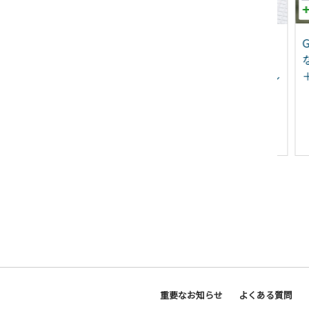
4725 大人気 ファミリー
005A622 コーマカラーフ
G3
け 焼肉セット 牛たん
ェイスタオル 2枚（スノ
なよ
ハラミ肉 総量1.4kg
ーホワイト) 【泉州タオル
＋2
国産 吸水 薄手 普段使い
無地 日用品】
18,000
5,500
重要なお知らせ
よくある質問