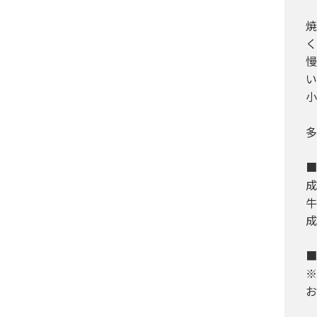
焼
く
慢
い
小
多
■
成
牛
成
■
※
お