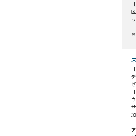
【
区
っ
※
原
【
デ
ゼ
【
ウ
サ
加
ア