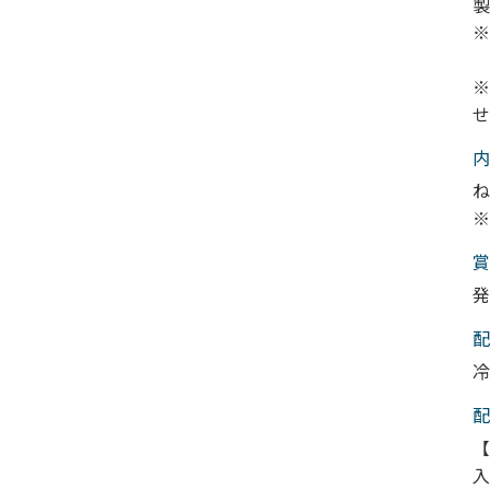
製
※
※
せ
内
ね
※
賞
発
配
冷
配
【
入