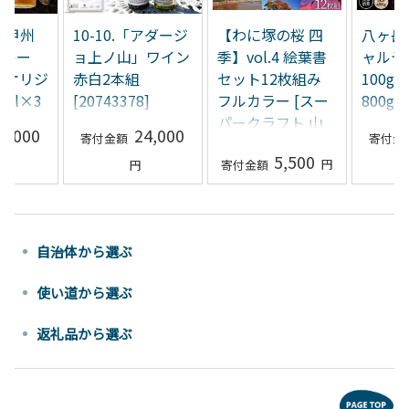
 甲州
10-10.「アダージ
【わに塚の桜 四
八ヶ岳
スキー
ョ上ノ山」ワイン
季】vol.4 絵葉書
ャルテ
& オリジ
赤白2本組
セット12枚組み
100g
0ml×3
[20743378]
フルカラー [スー
800g
ハイボー
パークラフト 山
琲豆【
3,000
24,000
22]
梨県 韮崎市
[20743
5,500
20741893]
自治体から選ぶ
使い道から選ぶ
返礼品から選ぶ