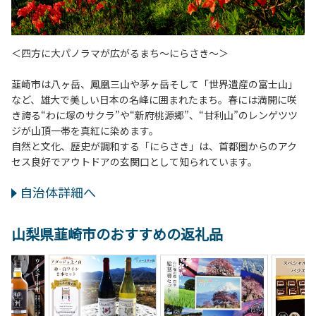
＜四方に大パノラマが広がるまち～にらさき～＞
韮崎市は八ヶ岳、鳳凰三山や茅ヶ岳そして「世界遺産の富士山」
など、雄大で美しい日本の名峰に囲まれたまち。春には満開に咲
き誇る“わに塚のサクラ”や“新府桃源郷”、“甘利山”のレンゲツツ
ジが山頂一帯を真紅に染めます。
自然と文化、歴史が調和する「にらさき」は、首都圏からのアク
セス良好でアウトドアの玄関口として知られています。
自治体詳細へ
山梨県韮崎市のおすすめの返礼品