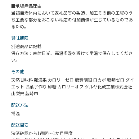
■地場産品理由
当該自治体内において返礼品等の製造、加工その他の工程のう
ち主要な部分をおこない相応の付加価値が生じているものであ
るため。
賞味期限
別途商品に記載
保存方法：直射日光、高温多湿を避けて常温で保存してくださ
い。
その他
天然甘味料 羅漢果 カロリーゼロ 糖質制限 ロカボ 糖類ゼロ ダイ
エット お菓子作り 砂糖 カロリーオフ ツルヤ化成工業株式会社
山梨県 韮崎市
配送⽅法
常温
配送目安
決済確認から1週間～1か月程度