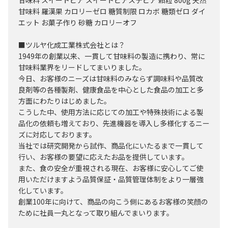
甘味料 スイートピア スイートピアステビア 顆粒 800g 天然
甘味料 羅漢果 カロリーゼロ 糖質制限 ロカボ 糖類ゼロ ダイ
エット お菓子作り 砂糖 カロリーオフ
■ツルヤ化成工業株式会社とは？
1949年の創業以来、一貫して甘味料の製造に携わり、常に
甘味料業界をリードしてまいりました。
今日、お客様のニーズは甘味料のみならず調味料や品質改
良剤等の各種製剤、健康食品を中心とした食品の加工と多
方面にわたりはじめました。
こうした中、使用方法に応じての加工や特殊技術による製
品化の依頼も増えており、先進機器を導入し多様化するニー
ズに対応しております。
当社では研究開発から試作、商品化にいたるまで一貫して
行い、お客様の要望に応えたお品を提供しています。
また、食の安全が重視される現在、お客様に安心してご使
用いただけますよう品質保証・品質管理体制をより一層強
化しています。
創業100年に向けて、商品の向こう側にあるお客様の笑顔の
ために社員一丸となって取り組んでまいります。