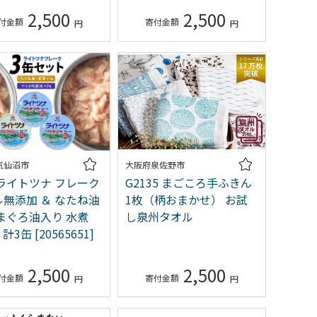
2,500
2,500
気仙沼市
大阪府泉佐野市
ライトツナ フレーク
G2135 まごころ手ふきん
無添加 ＆ なたね油
1枚（柄おまかせ） お試
まぐろ油入り 水煮
し泉州タオル
 計3缶 [20565651]
2,500
2,500