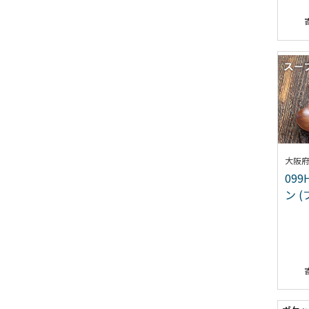
大阪
099
ン (