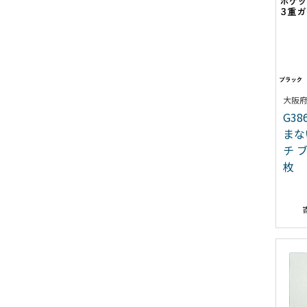
大阪
G3
まな
チ 
枚