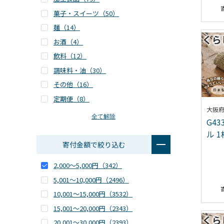
菓子・スイーツ（
50
）
麺（
14
）
お酒（
4
）
飲料（
12
）
調味料・油（
30
）
その他（
16
）
定期便（
8
）
大阪
全て解除
G4
ル 
寄付金額で絞り込む
2,000～5,000円（
342
）
5,001～10,000円（
2496
）
10,001～15,000円（
3532
）
15,001～20,000円（
2343
）
20,001～30,000円（
2393
）