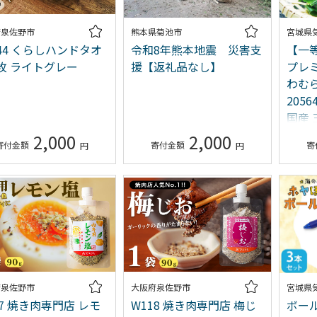
府泉佐野市
熊本県菊池市
宮城県
344 くらしハンドタオ
令和8年熊本地震 災害支
【一
1枚 ライトグレー
援【返礼品なし】
プレミ
わむら
205
国産 
2,000
2,000
府泉佐野市
大阪府泉佐野市
宮城県
17 焼き肉専門店 レモ
W118 焼き肉専門店 梅じ
ボール