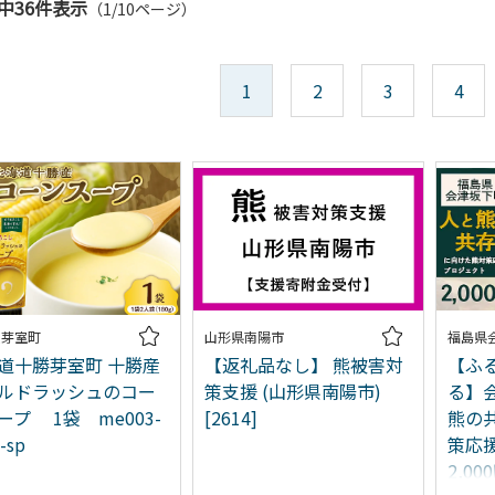
件中36件表示
（1/10ページ）
1
2
3
4
道芽室町
山形県南陽市
福島県
道十勝芽室町 十勝産
【返礼品なし】 熊被害対
【ふ
ルドラッシュのコー
策支援 (山形県南陽市)
る】
ープ 1袋 me003-
[2614]
熊の
-sp
策応
2,0