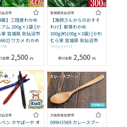
気仙沼市
宮城県気仙沼市
等級】三陸産わかめ
【漁師さんからのおすそ
アム 200g×1袋 [か
わけ】新芽わかめ
家 宮城県 気仙沼市
300g(約100g×3袋) [かわ
64662] ワカメ わかめ
むら家 宮城県 気仙沼市
三陸
20564375]
2,500
2,500
気仙沼市
大阪府泉佐野市
ペン ホヤぼーや オ
099H3569 カレースプー