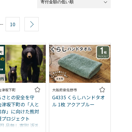
...
10
次へ
会津坂下町
大阪府泉佐野市
るさとの安全を守
G4335 くらしハンドタオ
会津坂下町の「人と
ル 1枚 アクアブルー
共存」に向けた熊対
援プロジェクト
00円 品無し寄附 返礼