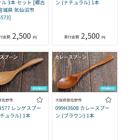
ル 3本 セット [郷古
ン (ナチュラル) 1本
宮城県 気仙沼市
5573]
2,500
2,500
泉佐野市
大阪府泉佐野市
H3577 レンゲスプー
099H3608 カレースプー
ナチュラル) 1本
ン (ブラウン) 1本