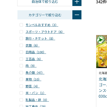
342
自治体で絞り込む
カテゴリーで絞り込む
モンベルおすすめ（
3
）
スポーツ・アウトドア（
6
）
旅行・チケット（
8
）
衣類（
6
）
日用品（
100
）
工芸品（
6
）
肉（
9
）
魚介類（
47
）
北海
北海
果物（
10
）
ゴー
野菜（
4
）
ンス
米・パン（
1
）
030c
乳製品・卵（
0
）
加工食品（
79
）