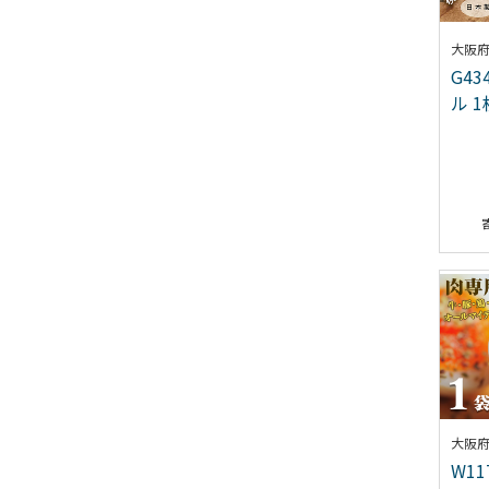
大阪
G4
ル 
大阪
W1