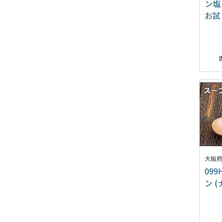
ン塩
お試
大阪
099
ン 