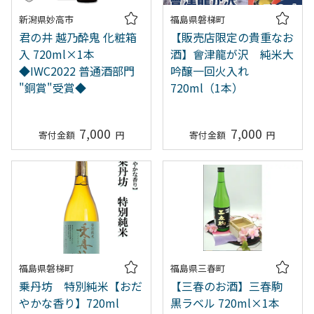
新潟県妙高市
福島県磐梯町
君の井 越乃酔鬼 化粧箱
【販売店限定の貴重なお
入 720ml×1本
酒】會津龍が沢 純米大
◆IWC2022 普通酒部門
吟醸一回火入れ
"銅賞"受賞◆
720ml（1本）
7,000
7,000
福島県磐梯町
福島県三春町
乗丹坊 特別純米【おだ
【三春のお酒】三春駒
やかな香り】720ml
黒ラベル 720ml×1本