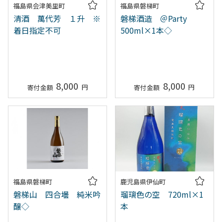
福島県会津美里町
福島県磐梯町
清酒 萬代芳 １升 ※
磐梯酒造 ＠Party
着日指定不可
500ml×1本◇
8,000
8,000
福島県磐梯町
鹿児島県伊仙町
磐梯山 四合壜 純米吟
瑠璃色の空 720ml×1
醸◇
本