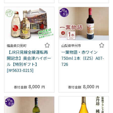
福島県只見町
山梨県甲州市
【JR只見線全線運転再
一葉物語・赤ワイン
開記念】奥会津ハイボー
750ml 1本（EZS）A07-
ル【特別ギフト】
726
[№5633-0215]
8,000
8,000