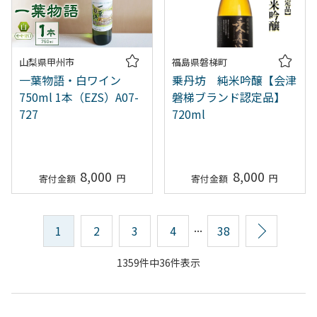
山梨県甲州市
福島県磐梯町
一葉物語・白ワイン
乗丹坊 純米吟醸【会津
750ml 1本（EZS）A07-
磐梯ブランド認定品】
727
720ml
8,000
8,000
...
1
2
3
4
38
次へ
1359件中36件表示