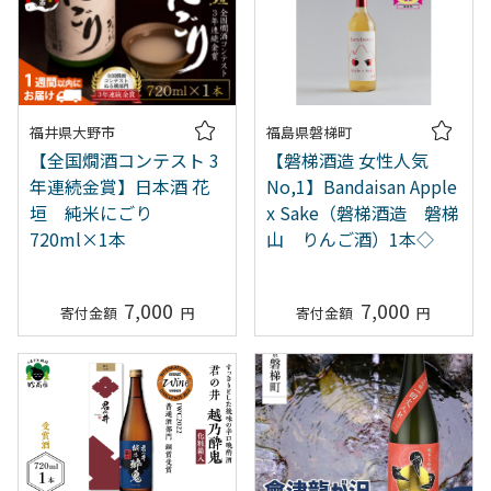
福井県大野市
福島県磐梯町
【全国燗酒コンテスト 3
【磐梯酒造 女性人気
年連続金賞】日本酒 花
No,1】Bandaisan Apple
垣 純米にごり
x Sake（磐梯酒造 磐梯
720ml×1本
山 りんご酒）1本◇
7,000
7,000