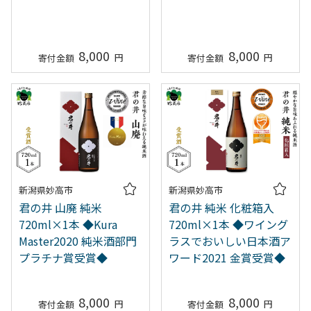
8,000
8,000
新潟県妙高市
新潟県妙高市
君の井 山廃 純米
君の井 純米 化粧箱入
720ml×1本 ◆Kura
720ml×1本 ◆ワイング
Master2020 純米酒部門
ラスでおいしい日本酒ア
プラチナ賞受賞◆
ワード2021 金賞受賞◆
8,000
8,000