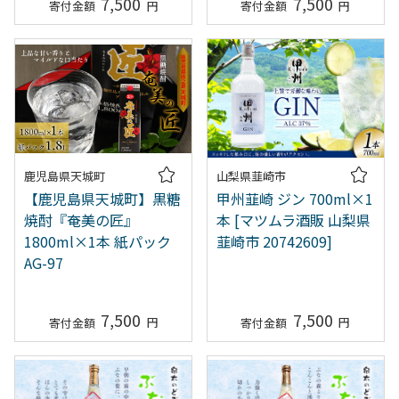
7,500
7,500
鹿児島県天城町
山梨県韮崎市
【鹿児島県天城町】黒糖
甲州韮崎 ジン 700ml×1
焼酎『奄美の匠』
本 [マツムラ酒販 山梨県
1800ml×1本 紙パック
韮崎市 20742609]
AG-97
7,500
7,500