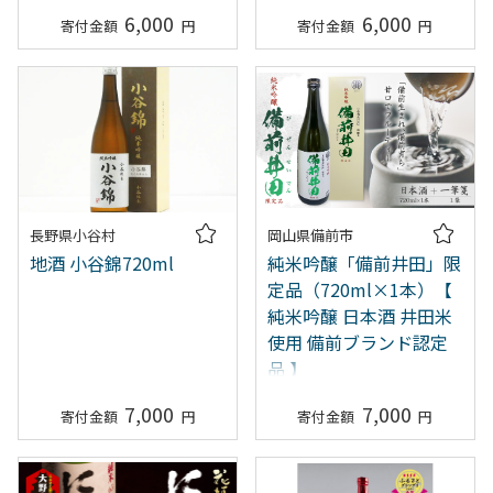
6,000
6,000
長野県小谷村
岡山県備前市
地酒 小谷錦720ml
純米吟醸「備前井田」限
定品（720ml×1本）【
純米吟醸 日本酒 井田米
使用 備前ブランド認定
品 】
7,000
7,000