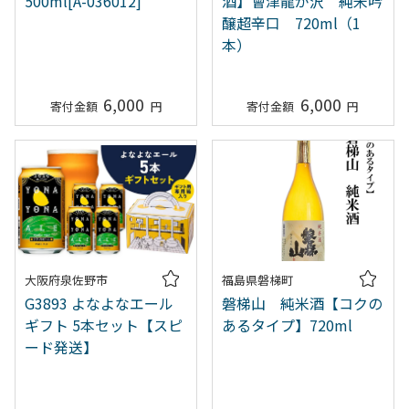
500ml[A-036012]
酒】會津龍が沢 純米吟
醸超辛口 720ml（1
本）
6,000
6,000
大阪府泉佐野市
福島県磐梯町
G3893 よなよなエール
磐梯山 純米酒【コクの
ギフト 5本セット【スピ
あるタイプ】720ml
ード発送】