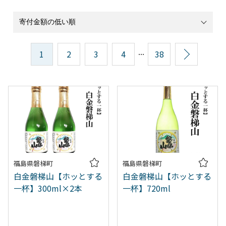
...
1
2
3
4
38
次へ
福島県磐梯町
福島県磐梯町
白金磐梯山【ホッとする
白金磐梯山【ホッとする
一杯】300ml×2本
一杯】720ml