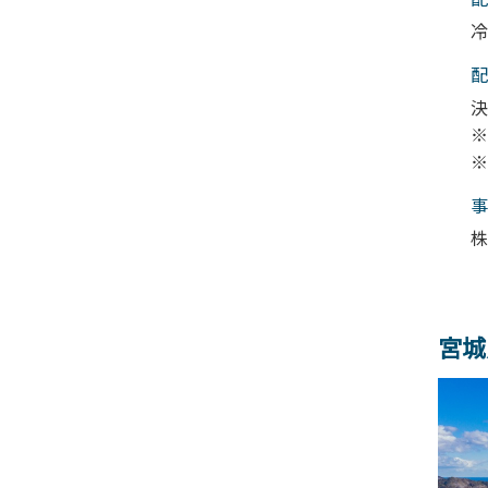
冷
配
決
※
※
事
株
宮城