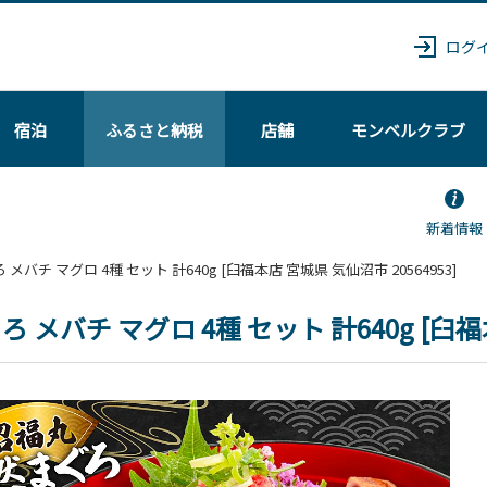
ログ
宿泊
ふるさと納税
店舗
モンベル
クラブ
新着情報
まぐろ メバチ マグロ 4種 セット 計640g [臼福本店 宮城県 気仙沼市 20564953]
ろ メバチ マグロ 4種 セット 計640g [臼福本