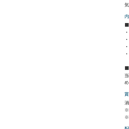
気
内
■
・
・
・
・
■
当
め
賞
消
※
※
配