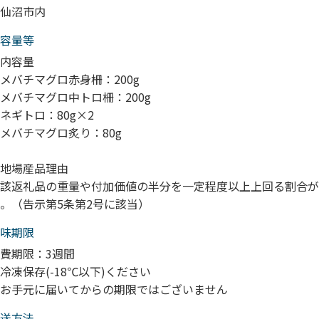
仙沼市内
容量等
内容量
メバチマグロ赤身柵：200g
メバチマグロ中トロ柵：200g
ネギトロ：80g×2
メバチマグロ炙り：80g
地場産品理由
該返礼品の重量や付加価値の半分を一定程度以上上回る割合が
。（告示第5条第2号に該当）
味期限
費期限：3週間
冷凍保存(-18℃以下)ください
お手元に届いてからの期限ではございません
送⽅法