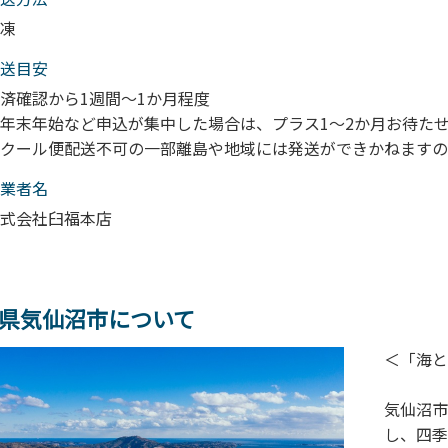
凍
送目安
済確認から1週間～1か月程度
年末年始など申込が集中した場合は、プラス1～2か月お待た
クール便配送不可の一部離島や地域には発送ができかねますの
業者名
式会社臼福本店
県気仙沼市について
＜「海と
気仙沼市
し、四季