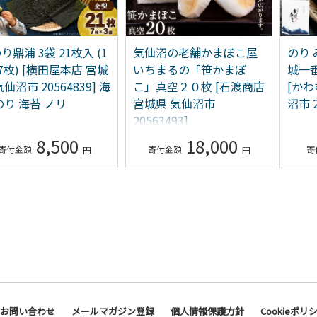
り鼎浦 3袋 21枚入 (1
気仙沼の老舗かまぼこ屋
のり
7枚) [横田屋本店 宮城
いちまるの「笹かまぼ
城一番
気仙沼市 20564839] 海
こ」真空２０枚 [石渡商店
[かわ
のり 海苔 ノリ
宮城県 気仙沼市
沼市 2
20563493]
8,500
18,000
お問い合わせ
メールマガジン登録
個人情報保護方針
Cookieポリ