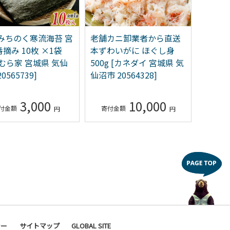
 みちのく寒流海苔 宮
老舗カニ卸業者から直送
本 タラ
摘み 10枚 ×1袋
本ずわいがに ほぐし身
済 約1
むら家 宮城県 気仙
500g [カネダイ 宮城県 気
[宮城
0565739]
仙沼市 20564328]
205643
3,000
10,000
シー
サイトマップ
GLOBAL SITE