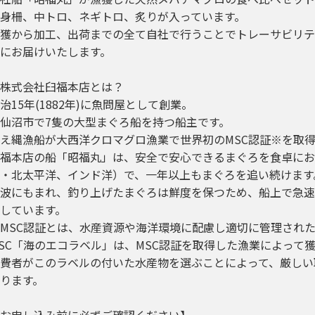
身柵、中トロ、ネギトロ、炙りが入っています。
獲から加工、出荷までの全て自社で行うことでトレーサビリテ
にお届けいたします。
株式会社臼福本店とは？
治15年(1882年)に魚問屋として創業。
仙沼市で7隻の大型まぐろ船を持つ船主です。
え縄漁船が大西洋クロマグロ漁業で世界初のMSC認証※を取
福本店の船「昭福丸」は、安全で安心できるまぐろを食卓に
・北太平洋、インド洋）で、一年以上もまぐろを追い続けます
波にもまれ、釣り上げたまぐろは鮮度を保つため、船上で急
しています。
MSC認証とは、水産資源や海洋環境に配慮し適切に管理され
SC「海のエコラベル」は、MSC認証を取得した漁業によって
費者がこのラベルの付いた水産物を選ぶことによって、厳しい
ります。