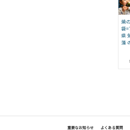
仙沼 完熟かきの調味料
大人気！ 牛タン 厚切り牛
焼の
ット [石渡商店 宮城県
タン 塩味 500g [モ～ラン
袋=
仙沼市 20563438]
ド 宮城県 気仙沼市
県 
20564659]
藻 
17,500
8,000
重要なお知らせ
よくある質問