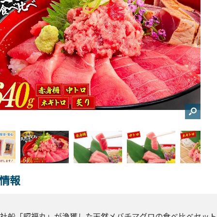
情報
社船「昭福丸」が漁獲した天然メバチマグロの食べ比べセット