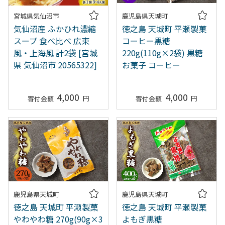
宮城県気仙沼市
鹿児島県天城町
気仙沼産 ふかひれ濃縮
徳之島 天城町 平瀬製菓
スープ 食べ比べ 広東
コーヒー黒糖
風・上海風 計2袋 [宮城
220g(110g×2袋) 黒糖
県 気仙沼市 20565322]
お菓子 コーヒー
4,000
4,000
鹿児島県天城町
鹿児島県天城町
徳之島 天城町 平瀬製菓
徳之島 天城町 平瀬製菓
やわやわ糖 270g(90g×3
よもぎ黒糖