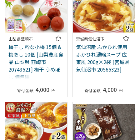
山梨県韮崎市
宮城県気仙沼市
梅干し 粋な小梅 15個 &
気仙沼産 ふかひれ使用
梅恋し 10個 [山梨農産食
ふかひれ濃縮スープ 広
品 山梨県 韮崎市
東風 200g×2袋 [宮城県
20743521] 梅干 うめぼ
気仙沼市 20565323]
し 個包装
4,000
4,000