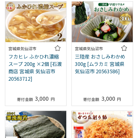
宮城県気仙沼市
宮城県気仙沼市
フカヒレ ふかひれ濃縮
三陸産 おさしみわかめ
スープ 200g ×2個 [石渡
300g [ムラカミ 宮城県
商店 宮城県 気仙沼市
気仙沼市 20563586]
20563712]
3,000
3,000