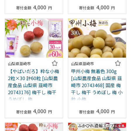
4,000
4,000
山梨県韮崎市
山梨県韮崎市
【やばいだろ】粋な小梅
甲州小梅 無着色 300g
2粒×30 計60粒 [山梨農
[山梨農産食品 山梨県 韮
産食品 山梨県 韮崎市
崎市 20743468] 国産 梅
20743176] 梅干し 梅干
干し 梅干 うめぼし 梅 小
うめぼし 梅
粒 小梅
4,000
4,000