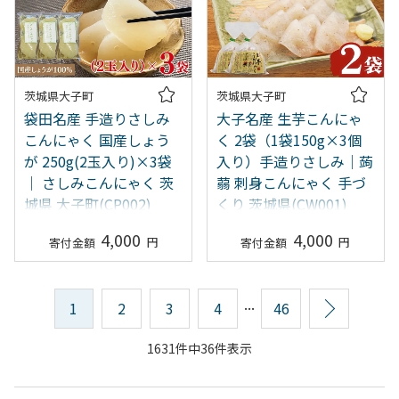
茨城県大子町
茨城県大子町
袋田名産 手造りさしみ
大子名産 生芋こんにゃ
こんにゃく 国産しょう
く 2袋（1袋150g×3個
が 250g(2玉入り)×3袋
入り）手造りさしみ｜蒟
｜ さしみこんにゃく 茨
蒻 刺身こんにゃく 手づ
城県 大子町(CP002)
くり 茨城県(CW001)
4,000
4,000
...
1
2
3
4
46
次へ
1631件中36件表示