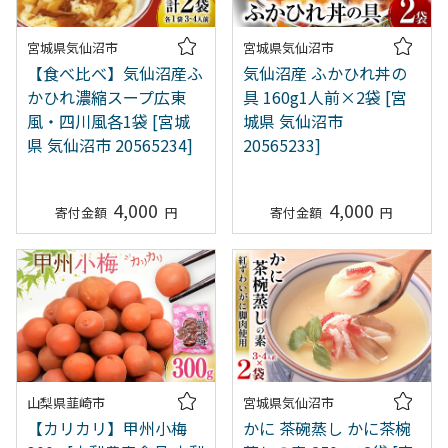
宮城県気仙沼市
宮城県気仙沼市
【食べ比べ】気仙沼産ふ
気仙沼産 ふかひれ丼の
かひれ濃縮スープ広東
具 160g1人前×2袋 [宮
風・四川風各1袋 [宮城
城県 気仙沼市
県 気仙沼市 20565234]
20565233]
4,000
4,000
山梨県韮崎市
宮城県気仙沼市
【カリカリ】甲州小梅
かに 茶碗蒸し かに茶椀