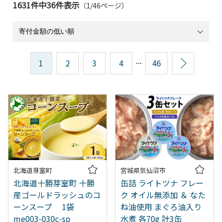
1631件中36件表示
（1/46ページ）
...
1
2
3
4
46
次へ
北海道芽室町
宮城県気仙沼市
北海道十勝芽室町 十勝
缶詰 ライトツナ フレー
産ゴールドラッシュのコ
ク オイル無添加 ＆ なた
ーンスープ 1袋
ね油使用 まぐろ油入り
me003-030c-sp
水煮 各70g 計3缶