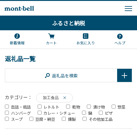
ふるさと納税
新着情報
カート
お気に入り
ヘルプ
返礼品一覧
返礼品を検索
カテゴリー：
加工食品
缶詰・瓶詰
レトルト
乾物
漬け物
惣菜
ハンバーグ
カレー・シチュー
鍋
ピザ
スープ
豆腐・納豆
燻製
その他加工品