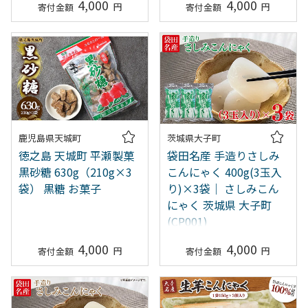
4,000
4,000
鹿児島県天城町
茨城県大子町
徳之島 天城町 平瀬製菓
袋田名産 手造りさしみ
黒砂糖 630g（210g×3
こんにゃく 400g(3玉入
袋） 黒糖 お菓子
り)×3袋｜ さしみこん
にゃく 茨城県 大子町
(CP001)
4,000
4,000