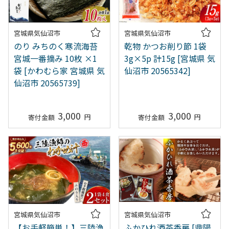
宮城県気仙沼市
宮城県気仙沼市
のり みちのく寒流海苔
乾物 かつお削り節 1袋
宮城一番摘み 10枚 ×1
3g×5p 計15g [宮城県 気
袋 [かわむら家 宮城県 気
仙沼市 20565342]
仙沼市 20565739]
3,000
3,000
宮城県気仙沼市
宮城県気仙沼市
【お手軽簡単！】三陸漁
ふかひれ酒茶香房 [鼎陽