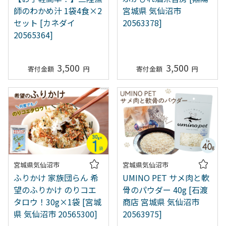
師のわかめ汁 1袋4食×2
宮城県 気仙沼市
セット [カネダイ
20563378]
20565364]
3,500
3,500
宮城県気仙沼市
宮城県気仙沼市
ふりかけ 家族団らん 希
UMINO PET サメ肉と軟
望のふりかけ のりコエ
骨のパウダー 40g [石渡
タロウ！30g×1袋 [宮城
商店 宮城県 気仙沼市
県 気仙沼市 20565300]
20563975]