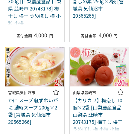
300g [山梨農産食品 山梨
蒸しの素 250g×2袋 [宮
県 韮崎市 20743178] 梅
城県 気仙沼市
干し 梅干 うめぼし 梅 小
20565265]
粒 小梅
4,000
4,000
宮城県気仙沼市
山梨県韮崎市
かに スープ 紅ずわいが
【カリカリ】梅恋し 10
に 濃縮スープ 200g×2
個×2袋 [山梨農産食品
袋 [宮城県 気仙沼市
山梨県 韮崎市
20565266]
20743175] 梅干し 梅干
うめぼし 梅 小粒 小梅