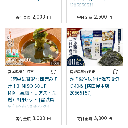
[20565651]
2,000
2,500
宮城県気仙沼市
宮城県気仙沼市
【簡単に贅沢な即席みそ
かき醤油味付け海苔 8切
汁！】MISO SOUP
り40枚 [横田屋本店
MIX（氣嵐・リアス・荒
20565157]
磯）3個セット [宮城県
気仙沼市 20563539]
3,000
3,000