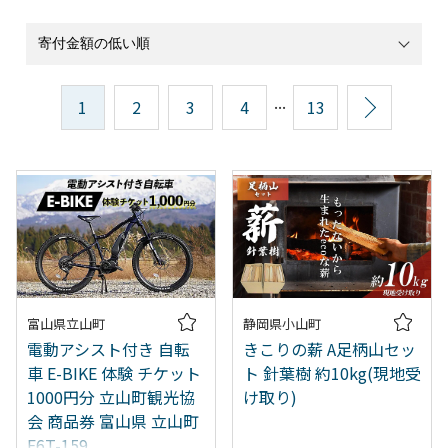
...
1
2
3
4
13
次へ
富山県立山町
静岡県小山町
電動アシスト付き 自転
きこりの薪 A足柄山セッ
車 E-BIKE 体験 チケット
ト 針葉樹 約10kg(現地受
1000円分 立山町観光協
け取り)
会 商品券 富山県 立山町
F6T-159