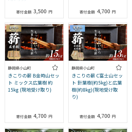
3,500
4,700
静岡県小山町
静岡県小山町
きこりの薪 B金時山セッ
きこりの薪 C富士山セッ
ト ミックス広葉樹 約
ト 針葉樹(約5kg)と広葉
15kg (現地受け取り)
樹(約8kg)(現地受け取
り)
4,700
4,700