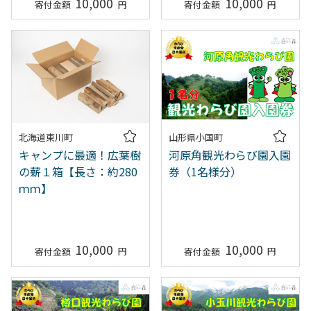
10,000
10,000
北海道東川町
山形県小国町
キャンプに最適！広葉樹
河原角観光わらび園入園
の薪１箱【長さ：約280
券（1名様分）
ｍｍ】
10,000
10,000