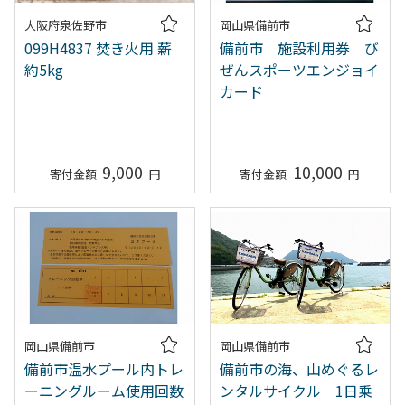
大阪府泉佐野市
岡山県備前市
099H4837 焚き火用 薪
備前市 施設利用券 び
約5kg
ぜんスポーツエンジョイ
カード
9,000
10,000
岡山県備前市
岡山県備前市
備前市温水プール内トレ
備前市の海、山めぐるレ
ーニングルーム使用回数
ンタルサイクル 1日乗