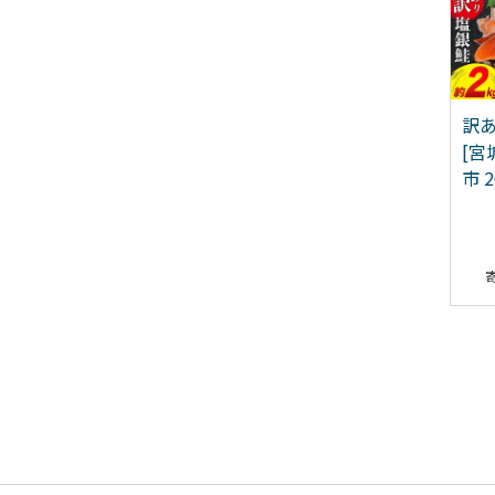
別純米酒 「蒼天伝＆気
【TVで紹介！】亀洋丸一
訳あ
沼男山」呑み比べセッ
本釣りとろかつお 1kg～
[宮
 各720ml [男山本店 宮
1.2kg [阿部長商店 宮城県
市 2
県 気仙沼市 20563567]
気仙沼市 20565040]
13,000
16,000