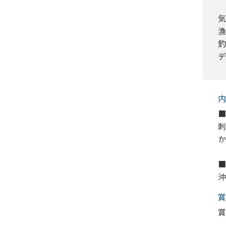
気
漁
釣
デ
内
■
刺
か
■
沖
賞
賞