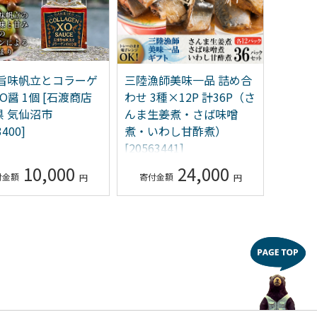
 旨味帆立とコラーゲ
三陸漁師美味一品 詰め合
【仙台牛
O醤 1個 [石渡商店
わせ 3種×12P 計36P（さ
り落とし
県 気仙沼市
んま生姜煮・さば味噌
仙沼市 2
3400]
煮・いわし甘酢煮）
[20563441]
10,000
24,000