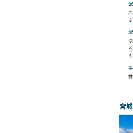
配
冷
※
配
決
る
※
事
株
宮城