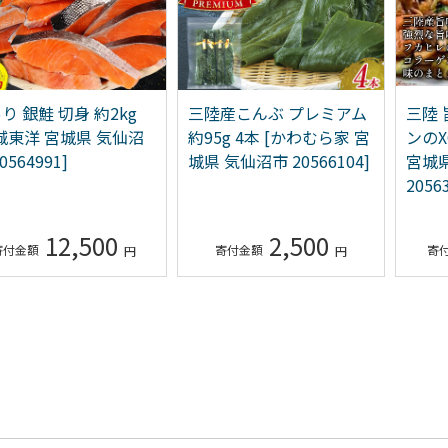
り 銀鮭 切身 約2kg
三陸産こんぶ プレミアム
三陸
城東洋 宮城県 気仙沼
約95g 4本 [かわむら家 宮
ンのX
0564991]
城県 気仙沼市 20566104]
宮城
2056
12,500
2,500