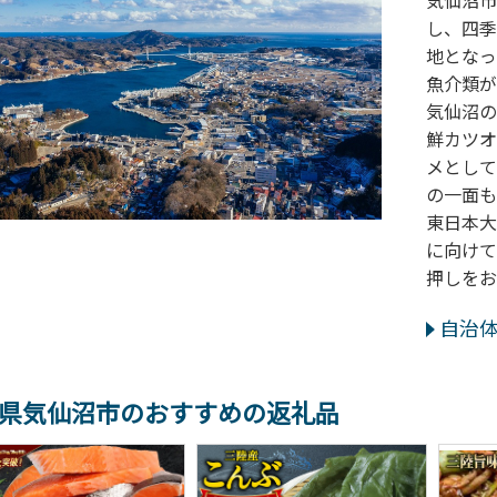
気仙沼市
し、四季
地となっ
魚介類が
気仙沼の
鮮カツオ
メとして
の一面も
東日本大
に向けて
押しをお
自治
県気仙沼市のおすすめの返礼品