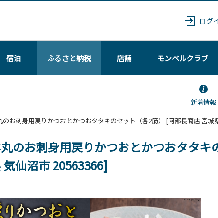
ログ
宿泊
ふるさと納税
店舗
モンベル
クラブ
新着情報
 亀洋丸のお刺身用戻りかつおとかつおタタキのセット（各2筋） [阿部長商店 宮城県 気
丸のお刺身用戻りかつおとかつおタタキのセ
 気仙沼市 20563366]