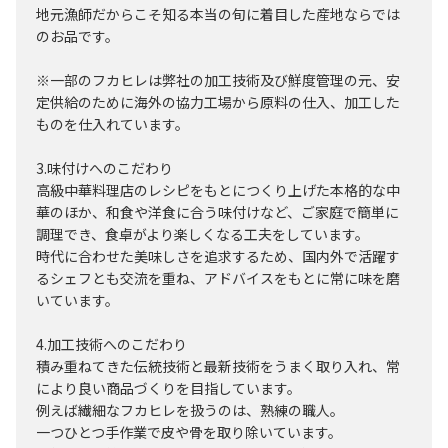
地元漁師だからこそ知る本当の旬に着目した産地ならでは
のお品です。
※一部のフカヒレは弊社の加工技術及び鮮度管理の元、安
定供給のために海外の協力工場から原料の仕入、加工した
ものを仕入れています。
3.味付けへのこだわり
高級中華料理店のレシピをもとにつくり上げた本格的な中
華のほか、和食や洋食に合う味付けなど、ご家庭で簡単に
調理でき、食卓がより楽しくなる工夫をしています。
時代に合わせた美味しさを追求するため、国内外で活躍す
るシェフとも交流を重ね、アドバイスをもとに常に味を磨
いています。
4.加工技術へのこだわり
積み重ねてきた伝統技術と最新技術をうまく取り入れ、常
により良い商品づくりを目指しています。
例えば繊細なフカヒレを扱うのは、熟練の職人。
一つひとつ手作業で皮や骨を取り除いています。