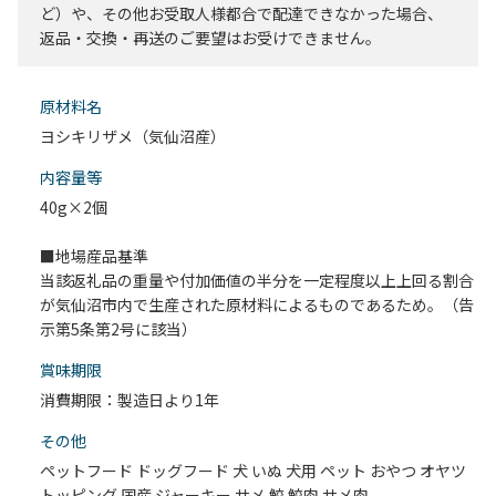
ど）や、その他お受取人様都合で配達できなかった場合、
返品・交換・再送のご要望はお受けできません。
原材料名
ヨシキリザメ（気仙沼産）
内容量等
40g×2個
■地場産品基準
当該返礼品の重量や付加価値の半分を一定程度以上上回る割合
が気仙沼市内で生産された原材料によるものであるため。（告
示第5条第2号に該当）
賞味期限
消費期限：製造日より1年
その他
ペットフード ドッグフード 犬 いぬ 犬用 ペット おやつ オヤツ
トッピング 国産 ジャーキー サメ 鮫 鮫肉 サメ肉