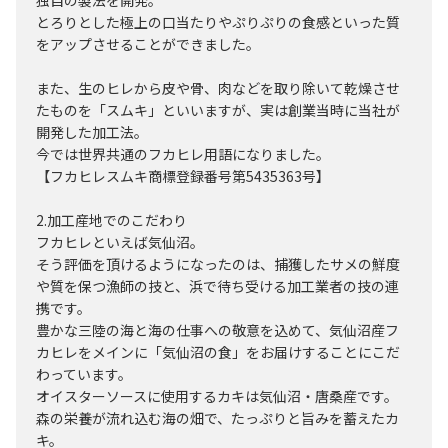
独自の製法を開発。
とろりとした極上の口当たりやぷりぷりの食感といった質
をアップさせることができました。
また、生のヒレから皮や骨、肉などを取り除いて乾燥させ
たものを「スムキ」といいますが、実は創業当時に当社が
開発した加工法。
今では世界共通のフカヒレ用語になりました。
【フカヒレスムキ商標登録番号第5435363号】
2.加工産地でのこだわり
フカヒレといえば気仙沼。
そう評価を頂けるようになったのは、捕獲したサメの鮮度
や質を保つ漁師の技と、浜で待ち受ける加工業者の技の連
携です。
豊かな三陸の海と海の仕事への敬意を込めて、気仙沼産フ
カヒレをメインに「気仙沼の食」をお届けすることにこだ
わっています。
オイスターソースに使用するカキは気仙沼・唐桑産です。
森の栄養が流れ込む海の畑で、たっぷりと旨みを蓄えたカ
キ。