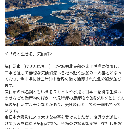
＜「海と生きる」気仙沼＞
気仙沼市（けせんぬまし）は宮城県北東部の太平洋岸に位置し、
四季を通して静穏な気仙沼港は各地へ赴く漁船の一大基地となっ
ており、魚市場には三陸沖や世界の海で漁獲された魚介類が並び
ます。
気仙沼の代名詞ともいえるフカヒレや水揚げ日本一を誇る生鮮カ
ツオなどの海産物のほか、地元特産の農産物やB級グルメとして人
気の気仙沼ホルモンなどがあり、美食の街としての一面も持って
います。
東日本大震災により大きな被害を受けましたが、復興の完遂に向
けて歩みを進める気仙沼市へ、皆様の更なる御支援、後押しをお