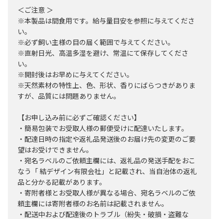
＜ご注意 ＞
※本製品は間食用です。給与量目安を参照に与えてくださ
い。
※必ず飼い主様の目の届く範囲で与えてください。
※直射日光、高温多湿を避け、常温にて保存してくださ
い。
※開封後はお早めに与えてください。
※天然素材の特性上、色、形状、香りにばらつきがありま
すが、品質には問題ありません。
【お申し込み前に必ずご確認ください】
・簡易包装でお受取人様の郵便受けに配達いたします。
・配達日時の指定や返礼品発送後のお届け先の変更のご要
望はお受けできません。
・宛名ラベルのご依頼主欄には、返礼品の発送手配をおこ
なう「 結デザイン有限会社」と記載され、当自治体の返礼
品と分かる記載があります。
・寄附者様とお受取人様が異なる場合、宛名ラベルのご依
頼主欄には寄附者様のお名前は記載されません。
・配送中および配達後のトラブル（紛失・破損・盗難な