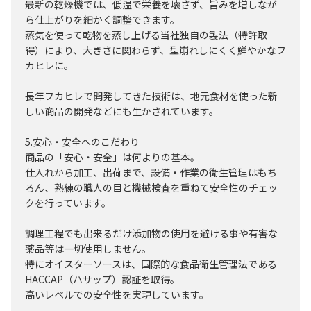
最新の乾燥機では、低温で栄養を壊さず、旨みを増しなが
ら仕上がりを細かく調整できます。
蒸気を使って乾物を蒸し上げる当社独自の製法（特許取
得）により、大きさに関わらず、型崩れしにくく鮮やかなフ
カヒレに。
長年フカヒレで開発してきた技術は、地元食材を使った新
しい商品の開発などにも生かされています。
5.安心・安全へのこだわり
商品の「安心・安全」は何よりの基本。
仕入れから加工、出荷まで、設備・作業の衛生管理はもち
ろん、熟練の職人の目と機械検査を重ねて安全性のチェッ
クを行っています。
調理工程でも出来るだけ添加物の使用を避ける事や有害な
薬品等は一切使用しません。
特にオイスターソースは、国際的な食品衛生管理法である
HACCAP（ハサップ）認証を取得。
高いレベルでの安全性を実現しています。