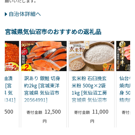
願いいたします。
自治体詳細へ
宮城県気仙沼市のおすすめの返礼品
 醤油漬
訳あり 銀鮭 切身
玄米粉 石臼挽玄
仙台牛 
p [宮
約2kg [宮城東洋
米粉 500g×2袋
焼肉用
城県 気
宮城県 気仙沼市
1kg [気仙沼工房
身 50
63341]
20564991]
宮城県 気仙沼市
精肉店
20565389]
仙沼市 2
7,500
12,500
11,000