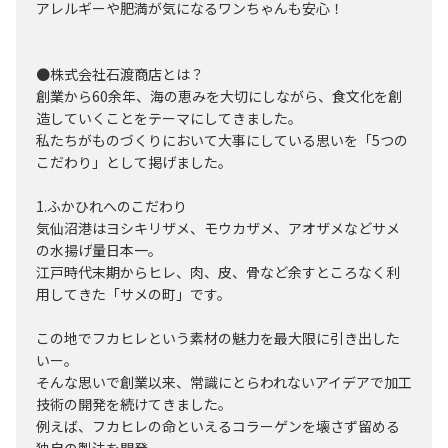
アレルギーや肥満が気になるワンちゃんも安心！
●株式会社石渡商店とは？
創業から60余年、海の恵みを大切にしながら、食文化を創
造していくことをテーマにしてきました。
私たちがものづくりにおいて大事にしている思いを「5つの
こだわり」として掲げました。
1.ふかひれへのこだわり
気仙沼港はヨシキリザメ、モウカザメ、アオザメなどサメ
の水揚げ量日本一。
江戸時代末期からヒレ、肉、皮、骨など余すところなく利
用してきた「サメの町」です。
この地でフカヒレという素材の魅力を最大限に引き出した
いー。
そんな思いで創業以来、常識にとらわれないアイデアで加工
技術の開発を続けてきました。
例えば、フカヒレの命といえるコラーゲンを壊さず留める