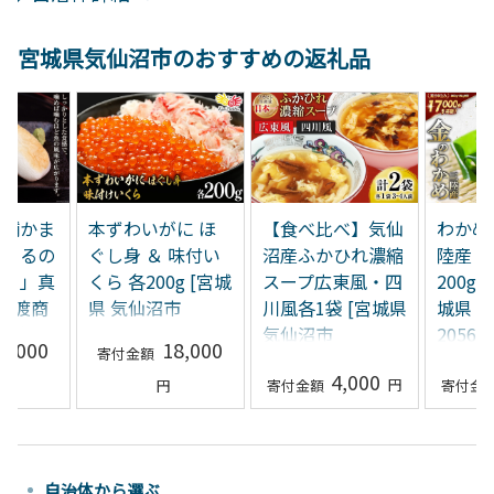
宮城県気仙沼市のおすすめの返礼品
老舗かま
本ずわいがに ほ
【食べ比べ】気仙
わかめ
ちまるの
ぐし身 ＆ 味付い
沼産ふかひれ濃縮
陸産 
ぼこ」真
くら 各200g [宮城
スープ広東風・四
200g
[石渡商
県 気仙沼市
川風各1袋 [宮城県
城県 
 気仙沼
20565744]
気仙沼市
205635
8,000
18,000
93]
20565234]
4,000
自治体から選ぶ