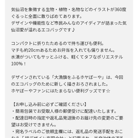
気仙沼を象徴する生物・植物・名物などのイラストが360度
ぐるっと全面に散りばめてあります。
デザインや機能性など市民みんなのアイディアが詰まった気
仙沼愛が溢れるエコバッグです♪
コンパクトに折りたためるので持ち運びも便利。
マチも約20cmあるためお弁当を入れても偏りません。
水滴がついてもサッとふける、軽くてタフなポリエステル
100%！
デザインされている「大漁旗をふるホヤぼーや」は、今回
のエコバッグのために新しく描きおろされました。
ホヤぼーやファンにはたまらない便利グッズです☆
【お申し込み前に必ずご確認ください】
・簡易包装でお受取人様の郵便受けに配達いたします。
・配達日時の指定や返礼品発送後のお届け先の変更のご要
望はお受けできません。
・宛名ラベルのご依頼主欄には、返礼品の発送手配をおこ