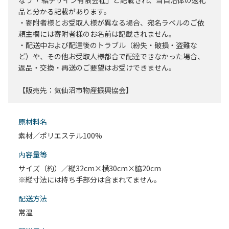
なう「 結デザイン有限会社」と記載され、当自治体の返礼
品と分かる記載があります。
・寄附者様とお受取人様が異なる場合、宛名ラベルのご依
頼主欄には寄附者様のお名前は記載されません。
・配送中および配達後のトラブル（紛失・破損・盗難な
ど）や、その他お受取人様都合で配達できなかった場合、
返品・交換・再送のご要望はお受けできません。
【販売先：気仙沼市物産振興協会】
原材料名
素材／ポリエステル100%
内容量等
サイズ（約）／縦32cm×横30cm×脇20cm
※縦寸法には持ち手部分は含まれてません。
配送⽅法
常温