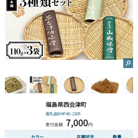
福島県西会津町
返礼品ID#F4D-2205
7,000
寄付金額
円
カラー
在庫状況
数量