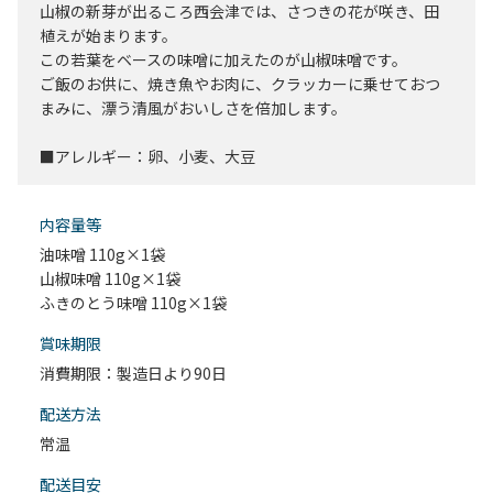
山椒の新芽が出るころ西会津では、さつきの花が咲き、田
植えが始まります。
この若葉をベースの味噌に加えたのが山椒味噌です。
ご飯のお供に、焼き魚やお肉に、クラッカーに乗せておつ
まみに、漂う清風がおいしさを倍加します。
■アレルギー：卵、小麦、大豆
内容量等
油味噌 110g×1袋
山椒味噌 110g×1袋
ふきのとう味噌 110g×1袋
賞味期限
消費期限：製造日より90日
配送⽅法
常温
配送目安