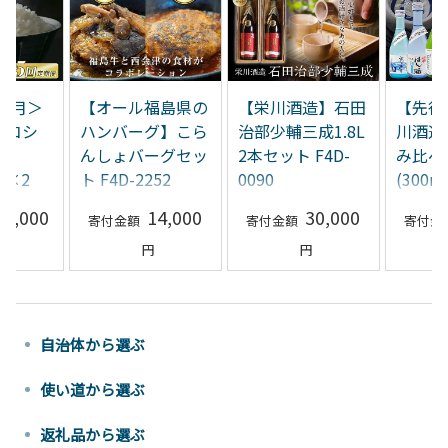
ヶ月＞
【オール福島県の
【栄川酒造】石田
【先行
 コシ
ハンバーグ】こら
治部少輔三成1.8L
川酒造
米
んしょバーグセッ
2本セット F4D-
み比べ
kg×2
ト F4D-2252
0090
(300m
419
F4D-0
00,000
14,000
30,000
自治体から選ぶ
使い道から選ぶ
返礼品から選ぶ