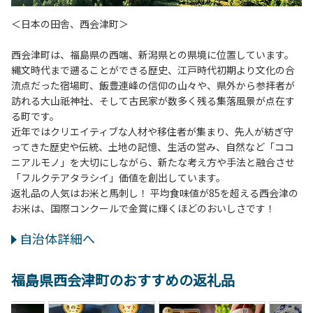
＜日本の田舎、西会津町＞
西会津町は、福島県の西端、新潟県との県境に位置しています。
縄文時代まで遡ることができる歴史、江戸時代初期より文化の合
流点だった宿場町、飯豊連峰の信仰の山々や、県外から参拝者が
訪れる大山祇神社、そして古民家が数多く残る集落風景が点在す
る町です。
近年ではクリエイティブな人材や移住者が集まり、先人が紡ぎ守
ってきた歴史や伝統、土地の記憶、生活の営み、自然など「ココ
ニアルモノ」を大切にしながら、新たな考え方や手法と融合させ
「フルクテアタラシイ」価値を創出しています。
返礼品の人気はお米と馬刺し！ 平均食味値が85を超える西会津の
お米は、国際コンクールで金賞に輝くほどのおいしさです！
自治体詳細へ
福島県西会津町のおすすめの返礼品