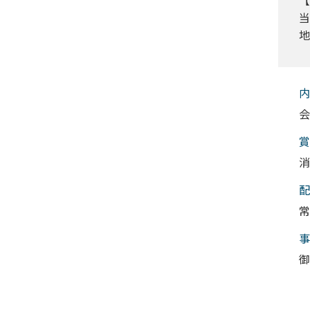
【
当
地
内
会
賞
消
配
常
事
御