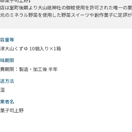
御菓子司上野】
店は室町後期より大山祇神社の御紋使用を許可された唯一の菓
元のミネラル野菜を使用した野菜スイーツや創作菓子に定評が
容量等
津大山くずゆ 10個入り×1箱
味期限
費期限：製造・加工後 半年
送⽅法
温
業者名
菓子司上野