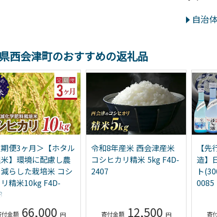
自治
県西会津町のおすすめの返礼品
定期便3ヶ月＞【ホタル
令和8年産米 西会津産米
【先
里米】環境に配慮し農
コシヒカリ精米 5kg F4D-
造】
減らした栽培米 コシ
2407
ト(30
リ精米10kg F4D-
0085
3
66,000
12,500