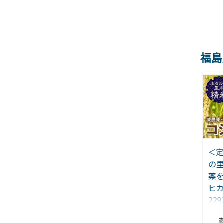
福島
正10年創業【同気食
＜定期便12ヶ月＞ 西会津
＜
】福島県の老舗の味
産米 コシヒカリ 精米 5kg
の
会津の馬刺し」自家製
F4D-2414
薬を
レ付 (約150g×2) F4D-
ヒカ
03
229
21,500
150,000