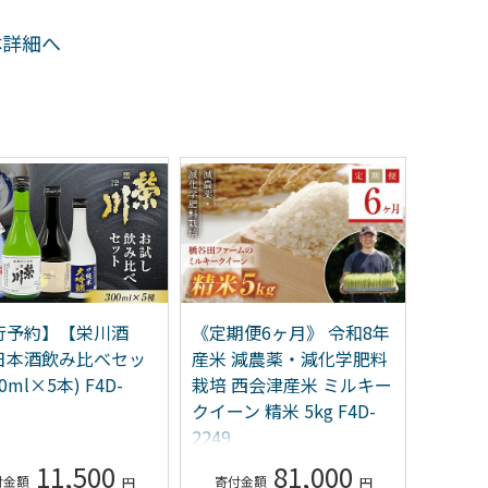
体詳細へ
行予約】【栄川酒
《定期便6ヶ月》 令和8年
【栄川
日本酒飲み比べセッ
産米 減農薬・減化学肥料
輔三成1
0ml×5本) F4D-
栽培 西会津産米 ミルキー
F4D-00
クイーン 精米 5kg F4D-
2249
11,500
81,000