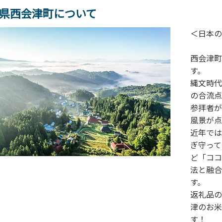
県西会津町について
＜日本の
西会津町
す。
縄文時代
の合流点
参拝者が
風景が点
近年では
ぎ守って
ど「ココ
法と融合
す。
返礼品の
津のお米
す！