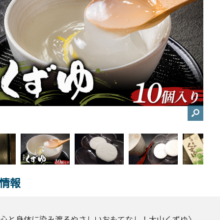
情報
心と身体に染み渡るやさしいおもてなし！大山くずゆ〉