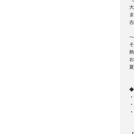
大
ま
古
～
そ
熱
お
夏
◆
・
・
・