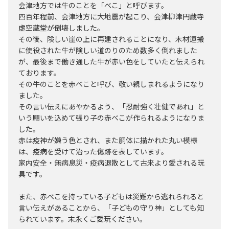
会津地方では牛のことを「べこ」と呼びます。
四百年程前、会津地方に大地震が起こり、会津柳津円蔵寺
虚空蔵堂が倒壊しました。
その後、険しい崖の上に再建されることになり、木材運搬
に使役された牛が険しい道のりのため数多く倒れました
が、最後まで働き通した牛が赤い色をしていたと伝えられ
ております。
その牛のことを赤べこと呼び、敬い親しまれるようになり
ました。
その言い伝えにあやかるよう、「忍耐強く壮健であれ」と
いう願いを込めて張り子の赤べこが作られるようになりま
した。
赤は疫神が嫌う色とされ、また胴体に描かれた丸い模様
は、疫病を受けて治った傷跡を表しています。
家内安全・無病息災・疫病退散として古来より愛される玩
具です。
また、赤べこを持っている子どもは災難から逃れられると
言い伝えがあることから、「子どもの守り神」としても知
られています。末永くご愛玩ください。