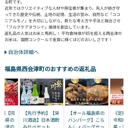
る町です。
近年ではクリエイティブな人材や移住者が集まり、先人が紡ぎ守
ってきた歴史や伝統、土地の記憶、生活の営み、自然など「ココ
ニアルモノ」を大切にしながら、新たな考え方や手法と融合させ
「フルクテアタラシイ」価値を創出しています。
返礼品の人気はお米と馬刺し！ 平均食味値が85を超える西会津の
お米は、国際コンクールで金賞に輝くほどのおいしさです！
自治体詳細へ
福島県西会津町のおすすめの返礼品
創業【同
【先行予約】【栄
【オール福島県の
《定期
福島県の
川酒造】日本酒飲
ハンバーグ】こら
令和8
「会津の
み比べセット
んしょバーグセッ
薬・減