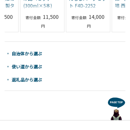
自家製タ
(300ml×5本)
ト F4D-2252
培 西
0g×2)
F4D-0085
うだい2
1,500
11,500
14,000
5kg F4
自治体から選ぶ
使い道から選ぶ
返礼品から選ぶ