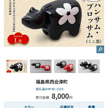
福島県西会津町
返礼品ID#F4D-1018
8,000
寄付金額
円
カラー
在庫状況
数量