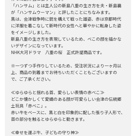
「ハンサム」とは主人公の新島八重の生き方を夫・新島襄
が「ハンサムウーマン」と評したことにちなみます。
黒は、会津戦争時に銃を構えて戦った雄姿、赤は京都時代
に洋服を着こなして新時代の女性へと華やかに転身した姿
をイメージしました。
新島八重の生き方を表現しているため、べこの顔を描かな
いデザインになっています。
NHK大河ドラマ 八重の桜 正式許諾商品です。
※一つずつ手作りしているため、受注状況により一ヶ月以
上、商品の到着までお待ちいただくこともございますの
で、ご了承ください。
≪ゆらゆらと揺れる首、愛らしい表情の赤べこ≫
どこか懐かしくて愛嬌のある顔が可愛らしい会津の伝統郷
土玩具「赤べこ」。
赤い牛をベースに、黒と白を印象的に配した張り子人形で、
首の部分を触るとゆらゆらと動きます。
≪幸せを運ぶ牛、子どもの守り神≫