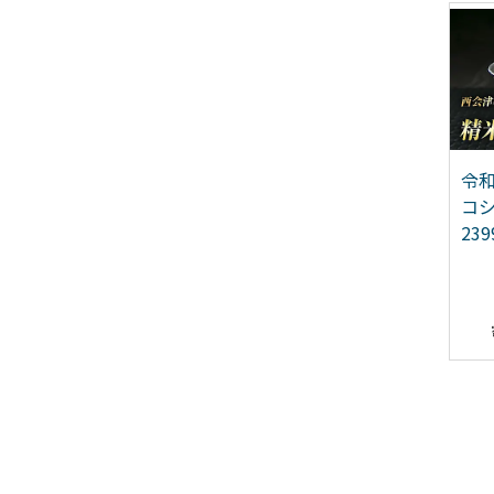
先行予約】【栄川酒
大正10年創業【同気食
令和
】日本酒飲み比べセッ
堂】福島県の老舗の味
コシ
(300ml×5本) F4D-
「会津の馬刺し」自家製
239
85
タレ付 (約150g×2) F4D-
0003
11,500
21,500