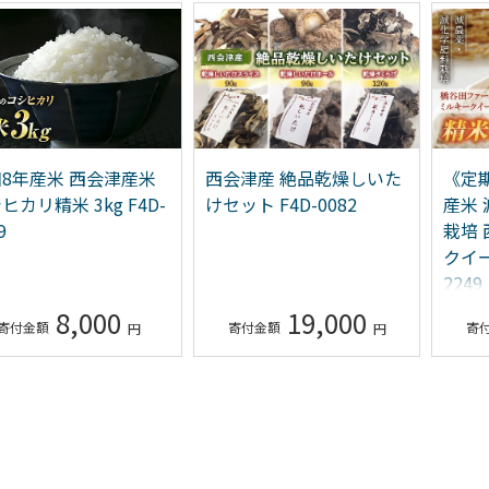
8年産米 西会津産米
西会津産 絶品乾燥しいた
《定期
ヒカリ精米 3kg F4D-
けセット F4D-0082
産米
9
栽培
クイー
2249
8,000
19,000