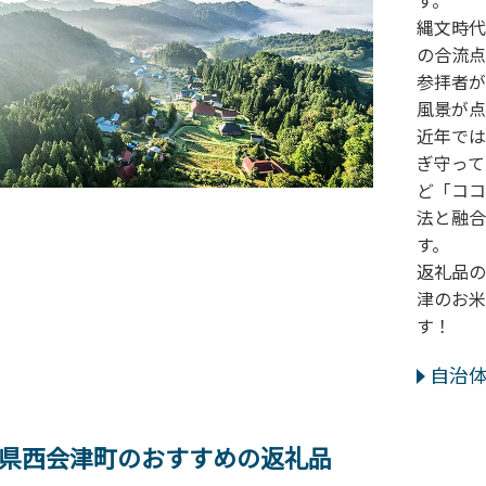
す。
縄文時代
の合流点
参拝者が
風景が点
近年では
ぎ守って
ど「ココ
法と融合
す。
返礼品の
津のお米
す！
自治
県西会津町のおすすめの返礼品