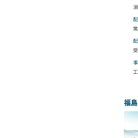
消
配
常
配
受
事
工
福島