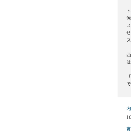
ト
淹
ス
せ
ス
西
は
「
で
内
1
賞