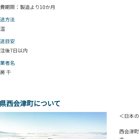
費期限：製造より10か月
送⽅法
温
送目安
注後7日以内
業者名
房 千
県西会津町について
＜日本の
西会津町