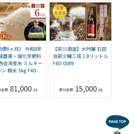
便6ヶ月》 令和8年
【栄川酒造】大吟醸 石田
＜定期
 減農薬・減化学肥料
治部少輔三成 1.8リットル
産米 コ
 西会津産米 ミルキー
F4D-0089
F4D-24
ン 精米 5kg F4D-
81,000
15,000